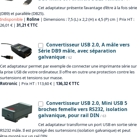
Cet adaptateur présente l’avantage d’être à la fois série
(DB9) et parallèle (DB25).
Indisponible
|
Roline
| Dimensions : 7,5 (L) x 2,2 (H) x 4,5 (P) cm | Prix HT :
26,01 € |
31,21 € TTC
Convertisseur USB 2.0, A mâle vers
Série DB9 mâle, avec séparation
galvanique
/ 62
Cet adaptateur permet par exemple de connecter une imprimante série sur
la prise USB de votre ordinateur. Il offre en outre une protection contre les
surtensions et tensions sur masse.
Rotronic
| Prix HT : 113,60 € |
136,32 € TTC
Convertisseur USB 2.0, Mini USB 5
broches femelle vers RS232, isolation
galvanique, pour rail DIN
/ 63
Cet adaptateur transforme un port USB en sortie série
RS232 mâle. Il est protégé des surtensions (isolation galvanique) et peut
être monté sur un rail DIN.