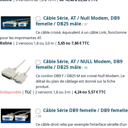
Câble Série, AT / Null Modem, DB9
femelle / DB25 mâle
/ 37
Ce câble croisé, équivalent à un câble Link, fonctionne
pour les imprimantes AT.
Roline
| 2 versions 1,8 ou 3,0 m |
5,65 ou 7,86 € TTC
Câble Série, AT / NULL Modem, DB9
femelle / DB25 mâle
/ 38
Ce cordon DB9 F / DB25 M est croisé Null Modem. Le
détail du plan de câblage est donné sur la fiche
produit.
Indisponible
|
TLC
| 2 versions 1,8 ou 3 m |
4,24 ou 5,57 € TTC
Câble Série DB9 femelle / DB9 femelle
/ 39
Ce câble droit relie par exemple l’interface sérielle d’un