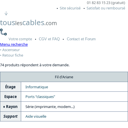
01 82 83 15 23 (gratuit)
Site sécurisé
Satisfait ou remboursé
tous
cables
les
.com
Votre
compte
CGV
et FAQ
Contact
et Forum
Menu recherche
Ascenseur
Retour fiche
74 produits répondent à votre demande.
Fil d'Ariane
Étage
Informatique
Espace
Ports “classiques”
Rayon
Série (imprimante, modem...)
Support
Aide visuelle