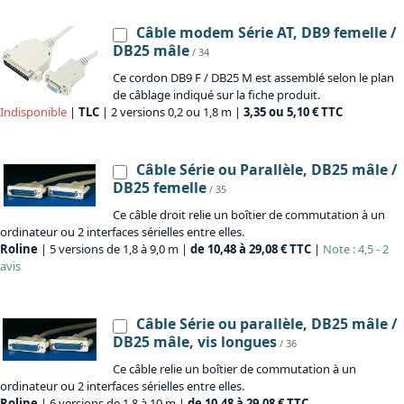
Câble modem Série AT, DB9 femelle /
DB25 mâle
/ 34
Ce cordon DB9 F / DB25 M est assemblé selon le plan
de câblage indiqué sur la fiche produit.
Indisponible
|
TLC
| 2 versions 0,2 ou 1,8 m |
3,35 ou 5,10 € TTC
Câble Série ou Parallèle, DB25 mâle /
DB25 femelle
/ 35
Ce câble droit relie un boîtier de commutation à un
ordinateur ou 2 interfaces sérielles entre elles.
Roline
| 5 versions de 1,8 à 9,0 m |
de 10,48 à 29,08 € TTC
|
Note : 4,5 - 2
avis
Câble Série ou parallèle, DB25 mâle /
DB25 mâle, vis longues
/ 36
Ce câble relie un boîtier de commutation à un
ordinateur ou 2 interfaces sérielles entre elles.
Roline
| 6 versions de 1,8 à 10 m |
de 10,48 à 29,08 € TTC