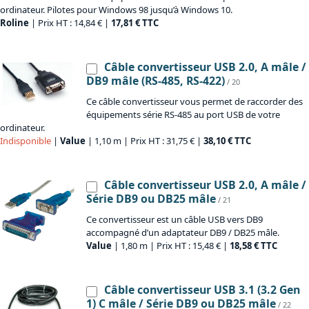
ordinateur. Pilotes pour Windows 98 jusqu’à Windows 10.
Roline
| Prix HT : 14,84 € |
17,81 € TTC
Câble convertisseur USB 2.0, A mâle /
DB9 mâle (RS-485, RS-422)
/ 20
Ce câble convertisseur vous permet de raccorder des
équipements série RS-485 au port USB de votre
ordinateur.
Indisponible
|
Value
| 1,10 m | Prix HT : 31,75 € |
38,10 € TTC
Câble convertisseur USB 2.0, A mâle /
Série DB9 ou DB25 mâle
/ 21
Ce convertisseur est un câble USB vers DB9
accompagné d’un adaptateur DB9 / DB25 mâle.
Value
| 1,80 m | Prix HT : 15,48 € |
18,58 € TTC
Câble convertisseur USB 3.1 (3.2 Gen
1) C mâle / Série DB9 ou DB25 mâle
/ 22