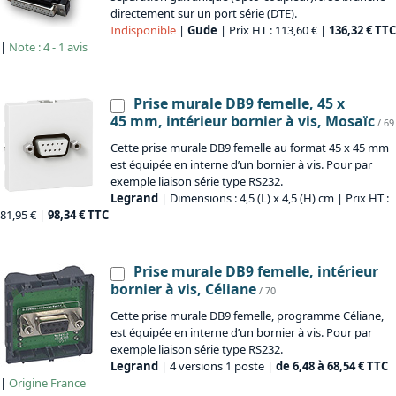
directement sur un port série (DTE).
Indisponible
|
Gude
| Prix HT : 113,60 € |
136,32 € TTC
|
Note : 4 - 1 avis
Prise murale DB9 femelle, 45 x
45 mm, intérieur bornier à vis, Mosaïc
/ 69
Cette prise murale DB9 femelle au format 45 x 45 mm
est équipée en interne d’un bornier à vis. Pour par
exemple liaison série type RS232.
Legrand
| Dimensions : 4,5 (L) x 4,5 (H) cm | Prix HT :
81,95 € |
98,34 € TTC
Prise murale DB9 femelle, intérieur
bornier à vis, Céliane
/ 70
Cette prise murale DB9 femelle, programme Céliane,
est équipée en interne d’un bornier à vis. Pour par
exemple liaison série type RS232.
Legrand
| 4 versions 1 poste |
de 6,48 à 68,54 € TTC
|
Origine
France