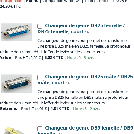
Indisponible
|
Roline
| Compatible Windows | 1 port | Prix HT : 20,25 € |
24,30 € TTC
Changeur de genre DB25 femelle /
DB25 femelle, court
/ 45
Ce changeur de genre vous permet de transformer
une prise DB25 mâle en DB25 femelle. Sa profondeur
réduite de 17 mm réduit l’effet de levier sur les connecteurs.
Value
| Prix HT : 2,52 € |
3,02 € TTC
|
Note : 5 - 3 avis
Changeur de genre DB25 mâle / DB25
mâle, court
/ 46
Ce changeur de genre vous permet de transformer
une prise DB25 femelle en DB5 mâle. Sa profondeur
réduite de 17 mm réduit l’effet de levier sur les connecteurs.
Rotronic
| Prix HT : 4,01 € |
4,81 € TTC
|
Note : 5 - 2 avis
Changeur de genre DB9 femelle / DB9
femelle