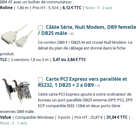
IBM AT avec un boîtier de commutation.
Roline
| 1,80 m | Prix HT : 5,10 € |
6,12 € TTC
|
Note : 5 - 2 avis
Câble Série, Null Modem, DB9 femelle
/ DB25 mâle
/ 40
Ce cordon DB9 F / DB25 M est croisé Null Modem. Le
détail du plan de câblage est donné dans la fiche
produit.
TLC
| 2 versions 1,8 ou 3 m |
3,47 ou 3,84 € TTC
Carte PCI Express vers parallèle et
RS232, 1 DB25 + 2 x DB9
/ 41
Cette carte PCI Express ajoute à votre ordinateur de
bureau un port parallèle DB25 externe (SPP, PS2, EPP,
ECP compatible IEEE 1284) et deux ports Série
externes DB9 mâle.
Value
| Compatible Windows | 3 ports | Prix HT : 25,87 € |
31,04 € TTC
|
Note : 5 - 1 avis