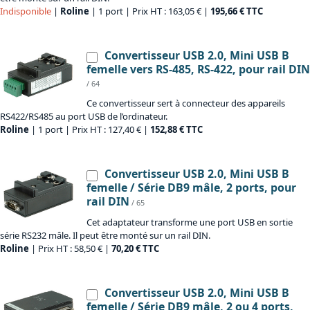
Indisponible
|
Roline
| 1 port | Prix HT : 163,05 € |
195,66 € TTC
Convertisseur USB 2.0, Mini USB B
femelle vers RS-485, RS-422, pour rail DIN
/ 64
Ce convertisseur sert à connecteur des appareils
RS422/RS485 au port USB de l’ordinateur.
Roline
| 1 port | Prix HT : 127,40 € |
152,88 € TTC
Convertisseur USB 2.0, Mini USB B
femelle / Série DB9 mâle, 2 ports, pour
rail DIN
/ 65
Cet adaptateur transforme une port USB en sortie
série RS232 mâle. Il peut être monté sur un rail DIN.
Roline
| Prix HT : 58,50 € |
70,20 € TTC
Convertisseur USB 2.0, Mini USB B
femelle / Série DB9 mâle, 2 ou 4 ports,