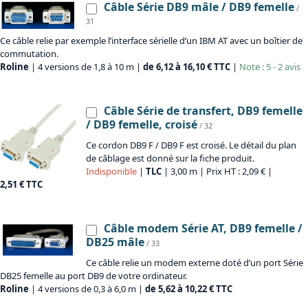
Câble Série DB9 mâle / DB9 femelle
/
31
Ce câble relie par exemple l’interface sérielle d’un IBM AT avec un boîtier de
commutation.
Roline
| 4 versions de 1,8 à 10 m |
de 6,12 à 16,10 € TTC
|
Note : 5 - 2 avis
Câble Série de transfert, DB9 femelle
/ DB9 femelle, croisé
/ 32
Ce cordon DB9 F / DB9 F est croisé. Le détail du plan
de câblage est donné sur la fiche produit.
Indisponible
|
TLC
| 3,00 m | Prix HT : 2,09 € |
2,51 € TTC
Câble modem Série AT, DB9 femelle /
DB25 mâle
/ 33
Ce câble relie un modem externe doté d’un port Série
DB25 femelle au port DB9 de votre ordinateur.
Roline
| 4 versions de 0,3 à 6,0 m |
de 5,62 à 10,22 € TTC