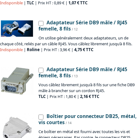
Indisponible
|
TLC
| Prix HT : 0,89 € |
1,07 € TTC
Adaptateur Série DB9 mâle / RJ45
femelle, 8 fils
/ 12
On utilise généralement deux adaptateurs, un de
chaque côté, reliés par un câble RJ45. Vous câblez librement jusqu’à 8 fils.
Indisponible
|
Roline
| Prix HT : 3,96 € |
4,75 € TTC
Adaptateur Série DB9 mâle / RJ45
femelle, 8 fils
/ 13
Vous câblez librement jusqu’à 8 fils sur une fiche DB9
mâle à brancher sur un cordon RJ45.
TLC
| Prix HT : 1,80 € |
2,16 € TTC
Boîtier pour connecteur DB25, métal,
vis courtes
/ 14
Ce boîtier en métal est fourni avec toutes les vis et
étriers nécessaires. Par contre, le connecteur DB25