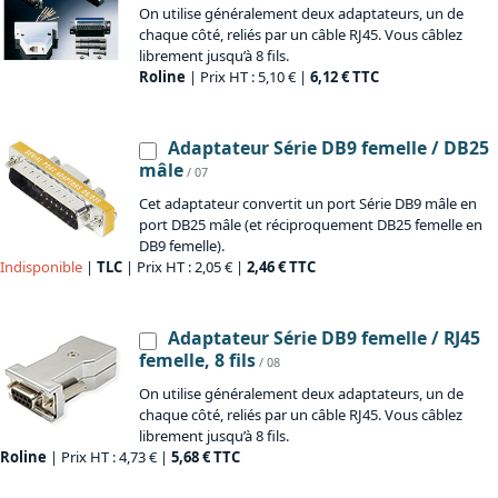
On utilise généralement deux adaptateurs, un de
chaque côté, reliés par un câble RJ45. Vous câblez
librement jusqu’à 8 fils.
Roline
| Prix HT : 5,10 € |
6,12 € TTC
Adaptateur Série DB9 femelle / DB25
mâle
/ 07
Cet adaptateur convertit un port Série DB9 mâle en
port DB25 mâle (et réciproquement DB25 femelle en
DB9 femelle).
Indisponible
|
TLC
| Prix HT : 2,05 € |
2,46 € TTC
Adaptateur Série DB9 femelle / RJ45
femelle, 8 fils
/ 08
On utilise généralement deux adaptateurs, un de
chaque côté, reliés par un câble RJ45. Vous câblez
librement jusqu’à 8 fils.
Roline
| Prix HT : 4,73 € |
5,68 € TTC