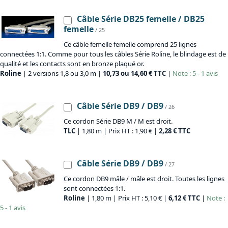
Câble Série DB25 femelle / DB25
femelle
/ 25
Ce câble femelle femelle comprend 25 lignes
connectées 1:1. Comme pour tous les câbles Série Roline, le blindage est de
qualité et les contacts sont en bronze plaqué or.
Roline
| 2 versions 1,8 ou 3,0 m |
10,73 ou 14,60 € TTC
|
Note : 5 - 1 avis
Câble Série DB9 / DB9
/ 26
Ce cordon Série DB9 M / M est droit.
TLC
| 1,80 m | Prix HT : 1,90 € |
2,28 € TTC
Câble Série DB9 / DB9
/ 27
Ce cordon DB9 mâle / mâle est droit. Toutes les lignes
sont connectées 1:1.
Roline
| 1,80 m | Prix HT : 5,10 € |
6,12 € TTC
|
Note :
5 - 1 avis