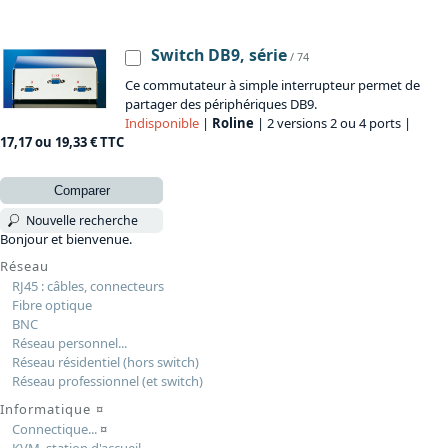
Switch DB9, série
/ 74
Ce commutateur à simple interrupteur permet de
partager des périphériques DB9.
Indisponible
|
Roline
| 2 versions 2 ou 4 ports |
17,17 ou 19,33 € TTC
Comparer
Nouvelle recherche
Bonjour et bienvenue.
Réseau
RJ45 : câbles, connecteurs
Fibre optique
BNC
Réseau personnel...
Réseau résidentiel (hors switch)
Réseau professionnel (et switch)
Informatique
¤
Connectique...
¤