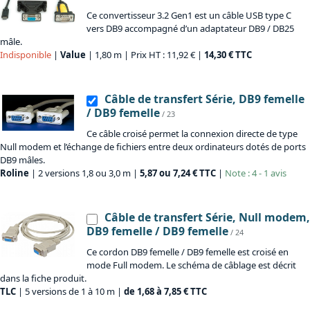
Ce convertisseur 3.2 Gen1 est un câble USB type C
vers DB9 accompagné d’un adaptateur DB9 / DB25
mâle.
Indisponible
|
Value
| 1,80 m | Prix HT : 11,92 € |
14,30 € TTC
Câble de transfert Série, DB9 femelle
/ DB9 femelle
/ 23
Ce câble croisé permet la connexion directe de type
Null modem et l’échange de fichiers entre deux ordinateurs dotés de ports
DB9 mâles.
Roline
| 2 versions 1,8 ou 3,0 m |
5,87 ou 7,24 € TTC
|
Note : 4 - 1 avis
Câble de transfert Série, Null modem,
DB9 femelle / DB9 femelle
/ 24
Ce cordon DB9 femelle / DB9 femelle est croisé en
mode Full modem. Le schéma de câblage est décrit
dans la fiche produit.
TLC
| 5 versions de 1 à 10 m |
de 1,68 à 7,85 € TTC