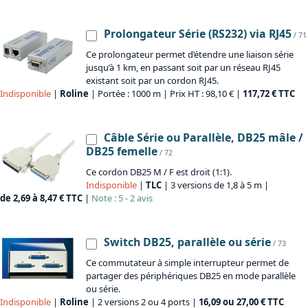
Prolongateur Série (RS232) via RJ45
/ 71
Ce prolongateur permet d’étendre une liaison série
jusqu’à 1 km, en passant soit par un réseau RJ45
existant soit par un cordon RJ45.
Indisponible
|
Roline
| Portée : 1000 m | Prix HT : 98,10 € |
117,72 € TTC
Câble Série ou Parallèle, DB25 mâle /
DB25 femelle
/ 72
Ce cordon DB25 M / F est droit (1:1).
Indisponible
|
TLC
| 3 versions de 1,8 à 5 m |
de 2,69 à 8,47 € TTC
|
Note : 5 - 2 avis
Switch DB25, parallèle ou série
/ 73
Ce commutateur à simple interrupteur permet de
partager des périphériques DB25 en mode parallèle
ou série.
Indisponible
|
Roline
| 2 versions 2 ou 4 ports |
16,09 ou 27,00 € TTC