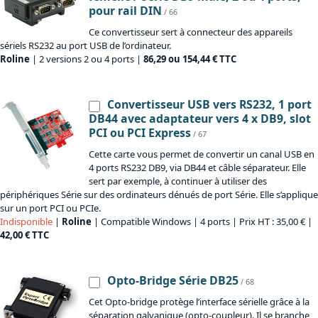
pour rail DIN
/ 66
Ce convertisseur sert à connecteur des appareils
sériels RS232 au port USB de l’ordinateur.
Roline
| 2 versions 2 ou 4 ports |
86,29 ou 154,44 € TTC
Convertisseur USB vers RS232, 1 port
DB44 avec adaptateur vers 4 x DB9, slot
PCI ou PCI Express
/ 67
Cette carte vous permet de convertir un canal USB en
4 ports RS232 DB9, via DB44 et câble séparateur. Elle
sert par exemple, à continuer à utiliser des
périphériques Série sur des ordinateurs dénués de port Série. Elle s’applique
sur un port PCI ou PCIe.
Indisponible
|
Roline
| Compatible Windows | 4 ports | Prix HT : 35,00 € |
42,00 € TTC
Opto-Bridge Série DB25
/ 68
Cet Opto-bridge protège l’interface sérielle grâce à la
séparation galvanique (opto-coupleur). Il se branche