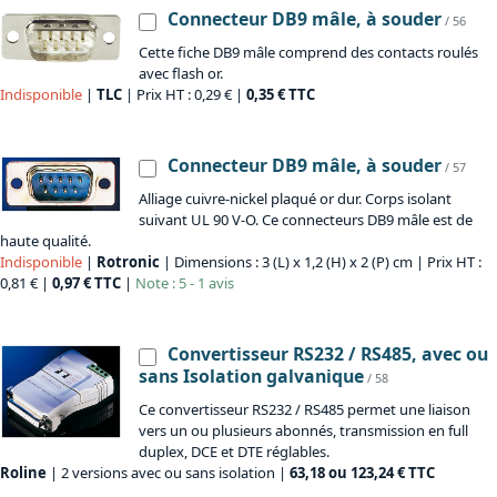
Connecteur DB9 mâle, à souder
/ 56
Cette fiche DB9 mâle comprend des contacts roulés
avec flash or.
Indisponible
|
TLC
| Prix HT : 0,29 € |
0,35 € TTC
Connecteur DB9 mâle, à souder
/ 57
Alliage cuivre-nickel plaqué or dur. Corps isolant
suivant UL 90 V-O. Ce connecteurs DB9 mâle est de
haute qualité.
Indisponible
|
Rotronic
| Dimensions : 3 (L) x 1,2 (H) x 2 (P) cm | Prix HT :
0,81 € |
0,97 € TTC
|
Note : 5 - 1 avis
Convertisseur RS232 / RS485, avec ou
sans Isolation galvanique
/ 58
Ce convertisseur RS232 / RS485 permet une liaison
vers un ou plusieurs abonnés, transmission en full
duplex, DCE et DTE réglables.
Roline
| 2 versions avec ou sans isolation |
63,18 ou 123,24 € TTC