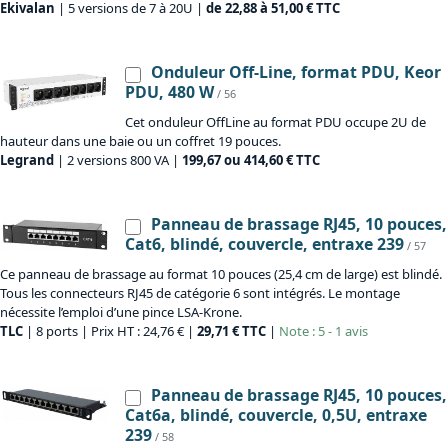
Ekivalan
| 5 versions de 7 à 20U |
de 22,88 à 51,00 € TTC
Onduleur Off-Line, format PDU, Keor
PDU, 480 W
/ 56
Cet onduleur OffLine au format PDU occupe 2U de
hauteur dans une baie ou un coffret 19 pouces.
Legrand
| 2 versions 800 VA |
199,67 ou 414,60 € TTC
Panneau de brassage RJ45, 10 pouces,
Cat6, blindé, couvercle, entraxe 239
/ 57
Ce panneau de brassage au format 10 pouces (25,4 cm de large) est blindé.
Tous les connecteurs RJ45 de catégorie 6 sont intégrés. Le montage
nécessite l’emploi d’une pince LSA-Krone.
TLC
| 8 ports | Prix HT : 24,76 € |
29,71 € TTC
|
Note : 5 - 1 avis
Panneau de brassage RJ45, 10 pouces,
Cat6a, blindé, couvercle, 0,5U, entraxe
239
/ 58