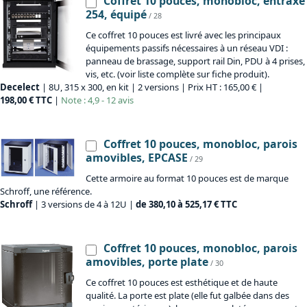
Coffret 10 pouces, monobloc, entraxe
254, équipé
/ 28
Ce coffret 10 pouces est livré avec les principaux
équipements passifs nécessaires à un réseau VDI :
panneau de brassage, support rail Din, PDU à 4 prises,
vis, etc. (voir liste complète sur fiche produit).
Decelect
| 8U, 315 x 300, en kit | 2 versions | Prix HT : 165,00 € |
198,00 € TTC
|
Note : 4,9 - 12 avis
Coffret 10 pouces, monobloc, parois
amovibles, EPCASE
/ 29
Cette armoire au format 10 pouces est de marque
Schroff, une référence.
Schroff
| 3 versions de 4 à 12U |
de 380,10 à 525,17 € TTC
Coffret 10 pouces, monobloc, parois
amovibles, porte plate
/ 30
Ce coffret 10 pouces est esthétique et de haute
qualité. La porte est plate (elle fut galbée dans des