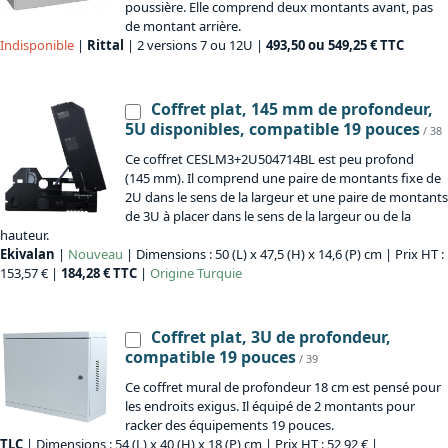
poussière. Elle comprend deux montants avant, pas
de montant arrière.
Indisponible
|
Rittal
| 2 versions 7 ou 12U |
493,50 ou 549,25 € TTC
Coffret plat, 145 mm de profondeur,
5U disponibles, compatible 19 pouces
/ 38
Ce coffret CESLM3+2U504714BL est peu profond
(145 mm). Il comprend une paire de montants fixe de
2U dans le sens de la largeur et une paire de montants
de 3U à placer dans le sens de la largeur ou de la
hauteur.
Ekivalan
|
Nouveau
| Dimensions : 50 (L) x 47,5 (H) x 14,6 (P) cm | Prix HT :
153,57 € |
184,28 € TTC
|
Origine
Turquie
Coffret plat, 3U de profondeur,
compatible 19 pouces
/ 39
Ce coffret mural de profondeur 18 cm est pensé pour
les endroits exigus. Il équipé de 2 montants pour
racker des équipements 19 pouces.
TLC
| Dimensions : 54 (L) x 40 (H) x 18 (P) cm | Prix HT : 52,92 € |