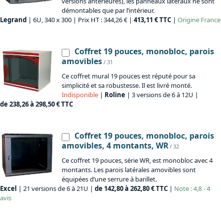
versions antérieures), les panneaux latéraux ne sont
démontables que par l’intérieur.
Legrand
| 6U, 340 x 300 | Prix HT : 344,26 € |
413,11 € TTC
|
Origine
France
Coffret 19 pouces, monobloc, parois
amovibles
/ 31
Ce coffret mural 19 pouces est réputé pour sa
simplicité et sa robustesse. Il est livré monté.
Indisponible
|
Roline
| 3 versions de 6 à 12U |
de 238,26 à 298,50 € TTC
Coffret 19 pouces, monobloc, parois
amovibles, 4 montants, WR
/ 32
Ce coffret 19 pouces, série WR, est monobloc avec 4
montants. Les parois latérales amovibles sont
équipées d’une serrure à barillet.
Excel
| 21 versions de 6 à 21U |
de 142,80 à 262,80 € TTC
|
Note : 4,8 - 4
avis