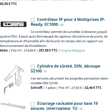
63,50 € TTC
Contrôleur IP pour 4 Multiprises IP-
Ready, EC1000
/ 40
Ce contrôleur permet de surveiller à distance jusqu’à
quatre PDU. Il peut aussi être équipé de capteurs d’ouverture de porte, de
température et d’humidité afin de fournir en temps réel un rapport sur
l’environnement de l’installation.
Aten
| Prix HT : 214,66 € |
257,59 € TTC
|
Origine
Belgique
Cylindre de sûreté, DIN, découpe
S2100
/ 41
Ces serrures sécurisent les poignées pivotantes selon
modèle DIN S2100.
Schroff
| 1 pièce | Prix HT : 27,03 € |
32,44 € TTC
Éclairage rackable pour baie 19
pouces, interrupteur, 1U
/ 42