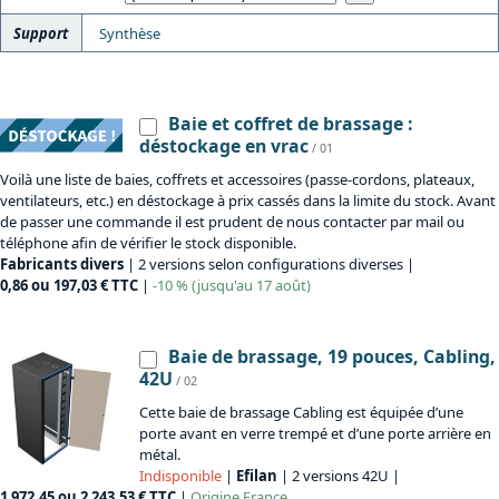
Support
Synthèse
Baie et coffret de brassage :
déstockage en vrac
/ 01
Voilà une liste de baies, coffrets et accessoires (passe-cordons, plateaux,
ventilateurs, etc.) en déstockage à prix cassés dans la limite du stock. Avant
de passer une commande il est prudent de nous contacter par mail ou
téléphone afin de vérifier le stock disponible.
Fabricants divers
| 2 versions selon configurations diverses |
0,86 ou 197,03 € TTC
|
-10 % (jusqu'au 17 août)
Baie de brassage, 19 pouces, Cabling,
42U
/ 02
Cette baie de brassage Cabling est équipée d’une
porte avant en verre trempé et d’une porte arrière en
métal.
Indisponible
|
Efilan
| 2 versions 42U |
1 972,45 ou 2 243,53 € TTC
|
Origine
France