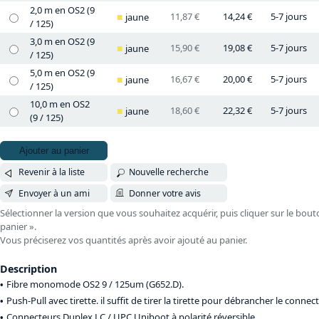
2,0 m en OS2 (9
11,87 €
14,24 €
5-7 jours
jaune
/ 125)
3,0 m en OS2 (9
15,90 €
19,08 €
5-7 jours
jaune
/ 125)
5,0 m en OS2 (9
16,67 €
20,00 €
5-7 jours
jaune
/ 125)
10,0 m en OS2
18,60 €
22,32 €
5-7 jours
jaune
(9 / 125)
Ajouter au panier
Revenir à la liste
Nouvelle recherche
Envoyer à un ami
Donner votre avis
Sélectionner la version que vous souhaitez acquérir, puis cliquer sur le bout
panier ».
Vous préciserez vos quantités après avoir ajouté au panier.
Description
Fibre monomode OS2 9 / 125um (G652.D).
Push-Pull avec tirette. il suffit de tirer la tirette pour débrancher le connect
Connecteurs Duplex LC / UPC Uniboot à polarité réversible.