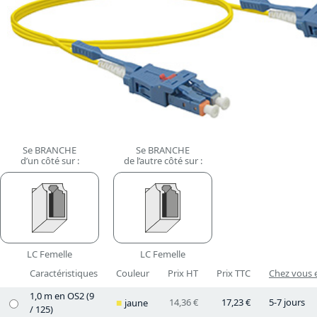
Se BRANCHE
Se BRANCHE
d’un côté sur :
de l’autre côté sur :
LC Femelle
LC Femelle
Caractéristiques
Couleur
Prix HT
Prix TTC
Chez vous e
1,0 m en OS2 (9
14,36 €
17,23 €
5-7 jours
jaune
/ 125)