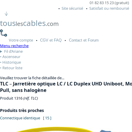
01 82 83 15 23 (gratuit)
Site sécurisé
Satisfait ou remboursé
tous
cables
les
.com
Votre
compte
CGV
et FAQ
Contact
et Forum
Menu recherche
Fil d’Ariane
Ascenseur
Historique
Retour liste
Veuillez trouver la fiche détaillée de...
TLC
–
Jarretière optique LC / LC Duplex UHD Uniboot, 
Pull, sans halogène
Produit 1316
(réf. TLC)
Produits très proches
Connectique identique
[ 15 ]