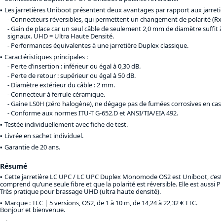
Les jarretières Uniboot présentent deux avantages par rapport aux jarreti
Connecteurs réversibles, qui permettent un changement de polarité (Rx
Gain de place car un seul câble de seulement 2,0 mm de diamètre suffit 
signaux. UHD = Ultra Haute Densité.
Performances équivalentes à une jarretière Duplex classique.
Caractéristiques principales :
Perte d’insertion : inférieur ou égal à 0,30 dB.
Perte de retour : supérieur ou égal à 50 dB.
Diamètre extérieur du câble : 2 mm.
Connecteur à ferrule céramique.
Gaine LS0H (zéro halogène), ne dégage pas de fumées corrosives en cas 
Conforme aux normes ITU-T G-652.D et ANSI/TIA/EIA 492.
Testée individuellement avec fiche de test.
Livrée en sachet individuel.
Garantie de 20 ans.
Résumé
Cette jarretière LC UPC / LC UPC Duplex Monomode OS2 est Uniboot, c’est
comprend qu’une seule fibre et que la polarité est réversible. Elle est aussi P
Très pratique pour brassage UHD (ultra haute densité).
Marque : TLC |
5 versions, OS2, de 1 à 10 m, de 14,24 à 22,32 € TTC
.
Bonjour et bienvenue.