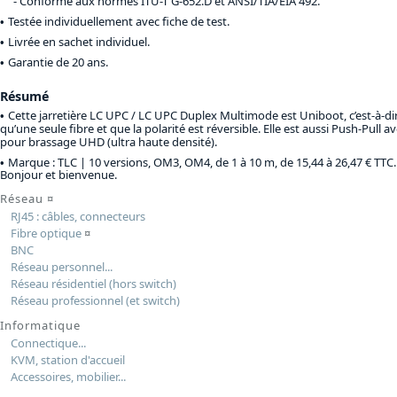
Conforme aux normes ITU-T G-652.D et ANSI/TIA/EIA 492.
Testée individuellement avec fiche de test.
Livrée en sachet individuel.
Garantie de 20 ans.
Résumé
Cette jarretière LC UPC / LC UPC Duplex Multimode est Uniboot, c’est-à-d
qu’une seule fibre et que la polarité est réversible. Elle est aussi Push-Pull av
pour brassage UHD (ultra haute densité).
Marque : TLC |
10 versions, OM3, OM4, de 1 à 10 m, de 15,44 à 26,47 € TTC
.
Bonjour et bienvenue.
Réseau
¤
RJ45 : câbles, connecteurs
Fibre optique
¤
BNC
Réseau personnel...
Réseau résidentiel (hors switch)
Réseau professionnel (et switch)
Informatique
Connectique...
KVM, station d'accueil
Accessoires, mobilier...