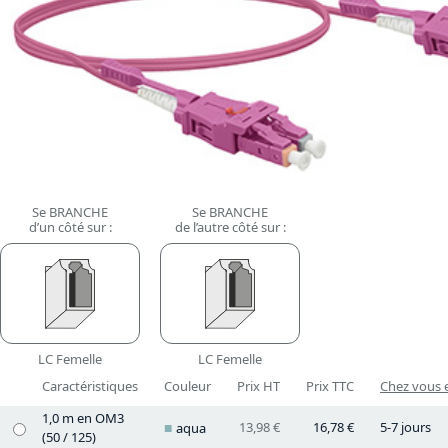
Se BRANCHE
Se BRANCHE
d’un côté sur :
de l’autre côté sur :
LC Femelle
LC Femelle
Caractéristiques
Couleur
Prix HT
Prix TTC
Chez vous e
1,0 m en OM3
13,98 €
16,78 €
5-7 jours
aqua
(50 / 125)