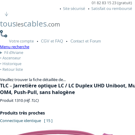
01 82 83 15 23 (gratuit)
Site sécurisé
Satisfait ou remboursé
tous
cables
les
.com
Votre
compte
CGV
et FAQ
Contact
et Forum
Menu recherche
Fil d’Ariane
Ascenseur
Historique
Retour liste
Veuillez trouver la fiche détaillée de...
TLC
–
Jarretière optique LC / LC Duplex UHD Uniboot, M
OM4, Push-Pull, sans halogène
Produit 1310
(réf. TLC)
Produits très proches
Connectique identique
[ 15 ]