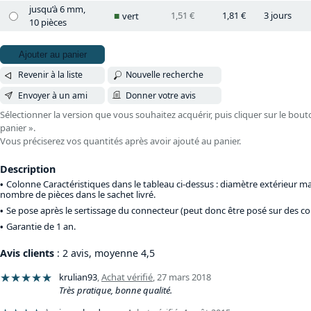
jusqu’à 6 mm,
1,51 €
1,81 €
3 jours
vert
10 pièces
Ajouter au panier
Revenir à la liste
Nouvelle recherche
Envoyer à un ami
Donner votre avis
Sélectionner la version que vous souhaitez acquérir, puis cliquer sur le bout
panier ».
Vous préciserez vos quantités après avoir ajouté au panier.
Description
Colonne Caractéristiques dans le tableau ci-dessus : diamètre extérieur 
nombre de pièces dans le sachet livré.
Se pose après le sertissage du connecteur (peut donc être posé sur des con
Garantie de 1 an.
Avis clients
: 2 avis, moyenne 4,5
★★★★★
krulian93
,
Achat vérifié
,
27 mars 2018
Très pratique, bonne qualité.