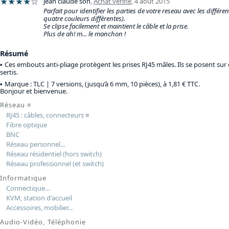
★★★★
☆
jean claude son
,
Achat vérifié
,
4 août 2015
Parfait pour identifier les parties de votre reseau avec les différen
quatre couleurs différentes).
Se clipse facilement et maintient le câble et la prise.
Plus de ah! m... le manchon !
Résumé
Ces embouts anti-pliage protègent les prises RJ45 mâles. Ils se posent sur
sertis.
Marque : TLC |
7 versions, (jusqu’à 6 mm, 10 pièces), à 1,81 € TTC
.
Bonjour et bienvenue.
Réseau
¤
RJ45 : câbles, connecteurs
¤
Fibre optique
BNC
Réseau personnel...
Réseau résidentiel (hors switch)
Réseau professionnel (et switch)
Informatique
Connectique...
KVM, station d'accueil
Accessoires, mobilier...
Audio-Vidéo, Téléphonie