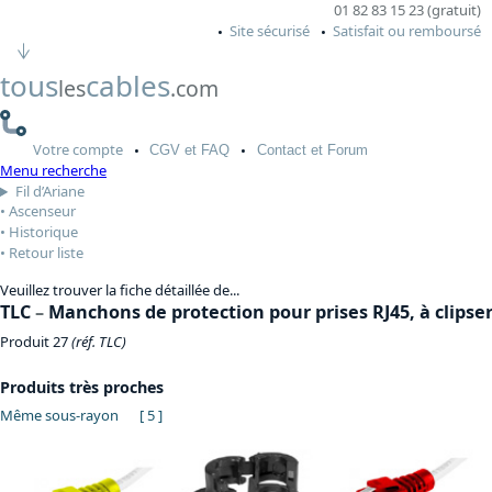
01 82 83 15 23 (gratuit)
Site sécurisé
Satisfait ou remboursé
tous
cables
les
.com
Votre
compte
CGV
et FAQ
Contact
et Forum
Menu recherche
Fil d’Ariane
Ascenseur
Historique
Retour liste
Veuillez trouver la fiche détaillée de...
TLC
–
Manchons de protection pour prises RJ45, à clipse
Produit 27
(réf. TLC)
Produits très proches
Même sous-rayon
[ 5 ]