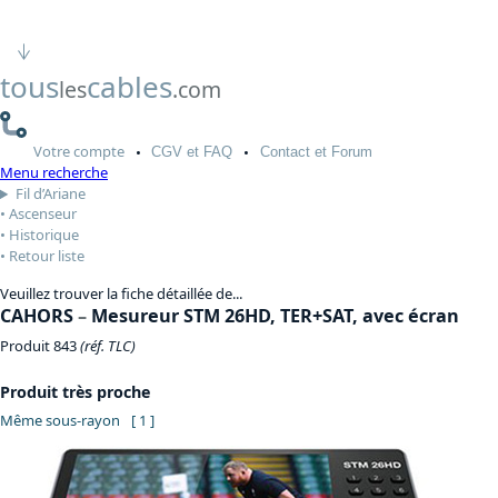
tous
cables
les
.com
Votre
compte
CGV
et FAQ
Contact
et Forum
Menu recherche
Fil d’Ariane
Ascenseur
Historique
Retour liste
Veuillez trouver la fiche détaillée de...
CAHORS
–
Mesureur STM 26HD, TER+SAT, avec écran
Produit 843
(réf. TLC)
Produit très proche
Même sous-rayon
[ 1 ]