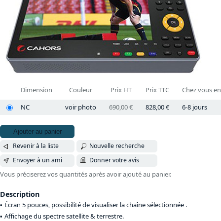
Dimension
Couleur
Prix HT
Prix TTC
Chez vous en.
NC
voir photo
690,00 €
828,00 €
6-8 jours
Ajouter au panier
Revenir à la liste
Nouvelle recherche
Envoyer à un ami
Donner votre avis
Vous préciserez vos quantités après avoir ajouté au panier.
Description
Écran 5 pouces, possibilité de visualiser la chaîne sélectionnée .
Affichage du spectre satellite & terrestre.