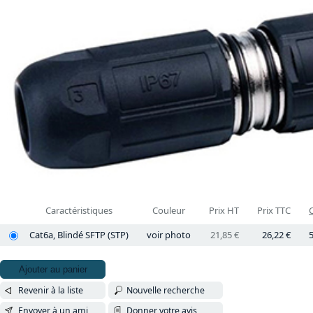
Caractéristiques
Couleur
Prix HT
Prix TTC
C
Cat6a, Blindé SFTP (STP)
voir photo
21,85 €
26,22 €
5
Ajouter au panier
Revenir à la liste
Nouvelle recherche
Envoyer à un ami
Donner votre avis