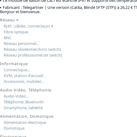
Ce module de liaison de Cat7 est étanche IP67 et supporte des température
Fabricant : Telegartner |
Une version (Cat6a, Blindé SFTP (STP)) à 26,22 € T
Bonjour et bienvenue.
Réseau
¤
RJ45 : câbles, connecteurs
¤
Fibre optique
BNC
Réseau personnel...
Réseau résidentiel (hors switch)
Réseau professionnel (et switch)
Informatique
Connectique...
KVM, station d'accueil
Accessoires, mobilier...
Audio-Vidéo, Téléphonie
Audio-Vidéo...
Téléphonie, Bluetooth
Smartphone, tablette
Alimentation, Domotique
Alimentation électrique
Domotique
Électronique