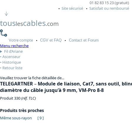
01 82 83 15 23 (gratuit)
Site sécurisé
Satisfait ou remboursé
tous
cables
les
.com
Votre
compte
CGV
et FAQ
Contact
et Forum
Menu recherche
Fil d’Ariane
Ascenseur
Historique
Retour liste
Veuillez trouver la fiche détaillée de...
TELEGARTNER
–
Module de liaison, Cat7, sans outil, bli
diamètre du câble jusqu’à 9 mm, VM-Pro 8-8
Produit 330
(réf. TLC)
Produits très proches
Même sous-rayon
[ 9 ]