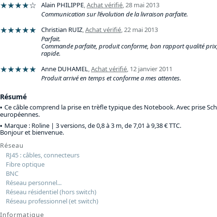
★★★★
☆
Alain PHILIPPE
,
Achat vérifié
,
28 mai 2013
Communication sur l’évolution de la livraison parfaite.
★★★★★
Christian RUIZ
,
Achat vérifié
,
22 mai 2013
Parfait.
Commande parfaite, produit conforme, bon rapport qualité prix,
rapide.
★★★★★
Anne DUHAMEL
,
Achat vérifié
,
12 janvier 2011
Produit arrivé en temps et conforme a mes attentes.
Résumé
Ce câble comprend la prise en trèfle typique des Notebook. Avec prise S
européennes.
Marque : Roline |
3 versions, de 0,8 à 3 m, de 7,01 à 9,38 € TTC
.
Bonjour et bienvenue.
Réseau
RJ45 : câbles, connecteurs
Fibre optique
BNC
Réseau personnel...
Réseau résidentiel (hors switch)
Réseau professionnel (et switch)
Informatique