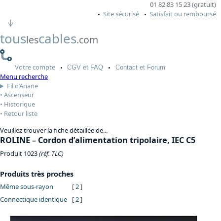
01 82 83 15 23 (gratuit)
Site sécurisé
Satisfait ou remboursé
tous
cables
les
.com
Votre
compte
CGV
et FAQ
Contact
et Forum
Menu recherche
Fil d’Ariane
Ascenseur
Historique
Retour liste
Veuillez trouver la fiche détaillée de...
ROLINE
–
Cordon d’alimentation tripolaire, IEC C5
Produit 1023
(réf. TLC)
Produits très proches
Même sous-rayon
[ 2 ]
Connectique identique
[ 2 ]