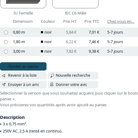
IU Femelle
IEC C6 Mâle
Dimension
Couleur
Prix HT
Prix TTC
Chez vous en...
0,80 m
noir
5,84 €
7,01 €
5-7 jours
1,80 m
noir
6,22 €
7,46 €
5-7 jours
3,00 m
noir
7,82 €
9,38 €
5-7 jours
Ajouter au panier
Revenir à la liste
Nouvelle recherche
Envoyer à un ami
Donner votre avis
Sélectionner la version que vous souhaitez acquérir, puis cliquer sur le bout
panier ».
Vous préciserez vos quantités après avoir ajouté au panier.
Description
3 x 0,75 mm².
250V AC, 2,5 A (testé en continu).