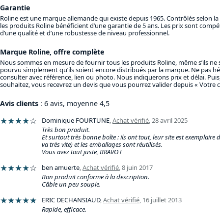
Garantie
Roline est une marque allemande qui existe depuis 1965. Contrôlés selon l
les produits Roline bénéficient d’une garantie de 5 ans. Les prix sont compéti
d’une qualité et d’une robustesse de niveau professionnel.
Marque Roline, offre complète
Nous sommes en mesure de fournir tous les produits Roline, même s’ils ne s
pourvu simplement qu’ils soient encore distribués par la marque. Ne pas hé
consulter avec référence, lien ou photo. Nous indiquerons prix et délai. Puis,
souhaitez, vous recevrez un devis que vous pourrez valider depuis « Votre 
Avis clients
: 6 avis, moyenne 4,5
★★★★
☆
Dominique FOURTUNE
,
Achat vérifié
,
28 avril 2025
Très bon produit.
Et surtout très bonne boîte : ils ont tout, leur site est exemplaire
va très vite) et les emballages sont réutilisés.
Vous avez tout juste, BRAVO !
★★★★
☆
ben amuerte
,
Achat vérifié
,
8 juin 2017
Bon produit conforme à la description.
Câble un peu souple.
★★★★★
ERIC DECHANSIAUD
,
Achat vérifié
,
16 juillet 2013
Rapide, efficace.