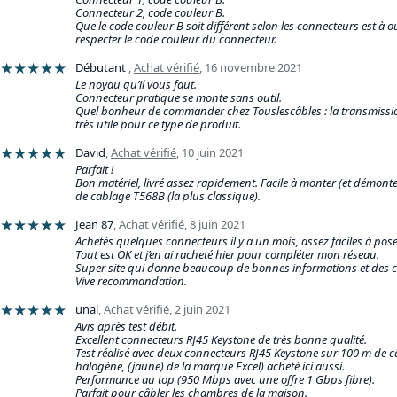
Connecteur 2, code couleur B.
Que le code couleur B soit différent selon les connecteurs est à o
respecter le code couleur du connecteur.
★★★★★
Débutant
,
Achat vérifié
,
16 novembre 2021
Le noyau qu’il vous faut.
Connecteur pratique se monte sans outil.
Quel bonheur de commander chez Touslescâbles : la transmissio
très utile pour ce type de produit.
★★★★★
David
,
Achat vérifié
,
10 juin 2021
Parfait !
Bon matériel, livré assez rapidement. Facile à monter (et démonter
de cablage T568B (la plus classique).
★★★★★
Jean 87
,
Achat vérifié
,
8 juin 2021
Achetés quelques connecteurs il y a un mois, assez faciles à pose
Tout est OK et j’en ai racheté hier pour compléter mon réseau.
Super site qui donne beaucoup de bonnes informations et des co
Vive recommandation.
★★★★★
unal
,
Achat vérifié
,
2 juin 2021
Avis après test débit.
Excellent connecteurs RJ45 Keystone de très bonne qualité.
Test réalisé avec deux connecteurs RJ45 Keystone sur 100 m de c
halogène, (jaune) de la marque Excel) acheté ici aussi.
Performance au top (950 Mbps avec une offre 1 Gbps fibre).
Parfait pour câbler les chambres de la maison.