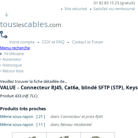
01 82 83 15 23 (gratuit)
Site sécurisé
Satisfait ou remboursé
tous
cables
les
.com
Votre
compte
CGV
et FAQ
Contact
et Forum
Menu recherche
Fil d’Ariane
Ascenseur
Historique
Retour liste
Veuillez trouver la fiche détaillée de...
VALUE
–
Connecteur RJ45, Cat6a, blindé SFTP (STP), Keys
Produit 433
(réf. TLC)
Produits très proches
Même sous-rayon
[ 21 ]
dans Connecteur et prise RJ45
Même sous-rayon
[ 11 ]
dans Réseau résidentiel