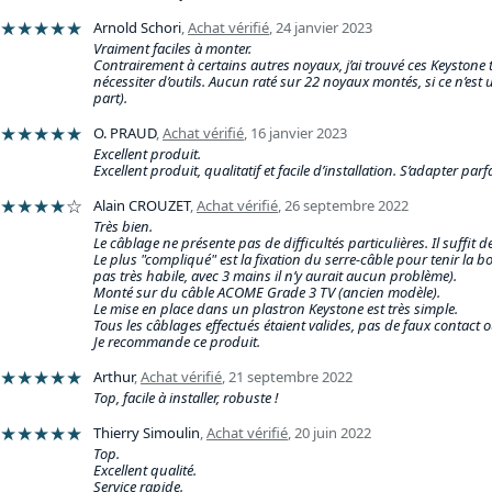
★★★★★
Arnold Schori
,
Achat vérifié
,
24 janvier 2023
Vraiment faciles à monter.
Contrairement à certains autres noyaux, j’ai trouvé ces Keystone 
nécessiter d’outils. Aucun raté sur 22 noyaux montés, si ce n’est 
part).
★★★★★
O. PRAUD
,
Achat vérifié
,
16 janvier 2023
Excellent produit.
Excellent produit, qualitatif et facile d’installation. S’adapter p
★★★★
☆
Alain CROUZET
,
Achat vérifié
,
26 septembre 2022
Très bien.
Le câblage ne présente pas de difficultés particulières. Il suffit d
Le plus "compliqué" est la fixation du serre-câble pour tenir la b
pas très habile, avec 3 mains il n’y aurait aucun problème).
Monté sur du câble ACOME Grade 3 TV (ancien modèle).
Le mise en place dans un plastron Keystone est très simple.
Tous les câblages effectués étaient valides, pas de faux contact o
Je recommande ce produit.
★★★★★
Arthur
,
Achat vérifié
,
21 septembre 2022
Top, facile à installer, robuste !
★★★★★
Thierry Simoulin
,
Achat vérifié
,
20 juin 2022
Top.
Excellent qualité.
Service rapide.