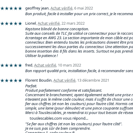
★★★★★
geoffrey jean
,
Achat vérifié
,
6 mai 2022
Bon produit, facile à installer pour un prix correct, je le recomm
★★★★★
Lionel
,
Achat vérifié
,
22 mars 2022
Keystone blindé de bonne conception.
Suite aux conseils de TLC j’ai utilisé ce connecteur pour le racc
écrantage en AWG 23. La section importante de mon câble est pa
connecteur. Bien entendu toutes les précautions doivent être pri
successivement les deux parties du connecteur. Une attention part
bonne insertion des 8 fils dans les inserts. Surtout ne pas prend
Utiliser la patience !
★★★★★
fred
,
Achat vérifié
,
10 mars 2022
Bon rapport qualité-prix, installation facile, à recommander sans
★★★★★
Florent Boudin
,
Achat vérifié
,
13 décembre 2021
Parfait.
Produit parfaitement conforme et satisfaisant.
Concernant le branchement, ayant également acheté une prise mâ
n’avaient pas le même code couleur, mais il suffit de chosir une c
fier aux chiffres (et non les couleurs) pour l’autre côté. Hormis cet
simple, une lame (pour dénuder) et une pince coupante suffisen
Merci à Touslescables, je reviendrai ici pour tout besoin de résea
touslescables.com vous répond...
"Se fier aux chiffres (et non les couleurs) pour l’autre côté".
Je ne suis pas sûr de bien comprendre.
Connecteur 1, code couleur B.