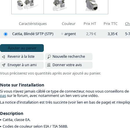
Caractéristiques
Couleur
Prix HT
Prix TTC
Ch
Cat6a, Blindé SFTP (STP)
argent
2,79 €
3,35 €
5-7
Ajouter au panier
Revenir à la liste
Nouvelle recherche
Envoyer à un ami
Donner votre avis
Vous préciserez vos quantités après avoir ajouté au panier.
Note sur l’installation
Si vous n’avez jamais câblé ce type de connecteur, nous vous conseillons de
pas
sur le forum, avec notamment un lien vers une vidéo.
La notice d’installation est très succinte (voir lien en bas de page) et n’expli
Description
Cat6a, classe EA.
Codes de couleur selon EIA / TIA 568B.