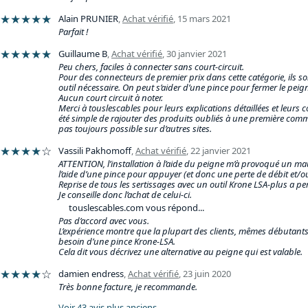
★★★★★
Alain PRUNIER
,
Achat vérifié
,
15 mars 2021
Parfait !
★★★★★
Guillaume B
,
Achat vérifié
,
30 janvier 2021
Peu chers, faciles à connecter sans court-circuit.
Pour des connecteurs de premier prix dans cette catégorie, ils s
outil nécessaire. On peut s’aider d’une pince pour fermer le peigne
Aucun court circuit à noter.
Merci à touslescables pour leurs explications détaillées et leurs con
été simple de rajouter des produits oubliés à une première com
pas toujours possible sur d’autres sites.
★★★★
☆
Vassili Pakhomoff
,
Achat vérifié
,
22 janvier 2021
ATTENTION, l’installation à l’aide du peigne m’à provoqué un ma
l’aide d’une pince pour appuyer (et donc une perte de débit et/o
Reprise de tous les sertissages avec un outil Krone LSA-plus a pe
Je conseille donc l’achat de celui-ci.
touslescables.com vous répond...
Pas d’accord avec vous.
L’expérience montre que la plupart des clients, mêmes débutants
besoin d’une pince Krone-LSA.
Cela dit vous décrivez une alternative au peigne qui est valable.
★★★★
☆
damien endress
,
Achat vérifié
,
23 juin 2020
Très bonne facture, je recommande.
Voir 43 avis plus anciens