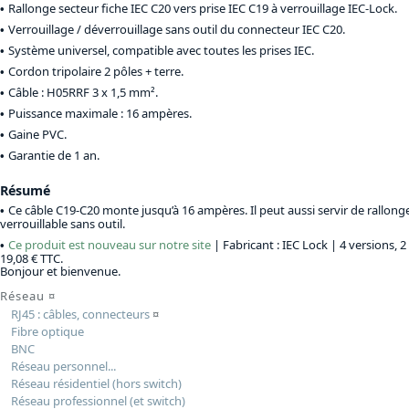
Rallonge secteur fiche IEC C20 vers prise IEC C19 à verrouillage IEC-Lock.
Verrouillage / déverrouillage sans outil du connecteur IEC C20.
Système universel, compatible avec toutes les prises IEC.
Cordon tripolaire 2 pôles + terre.
Câble : H05RRF 3 x 1,5 mm².
Puissance maximale : 16 ampères.
Gaine PVC.
Garantie de 1 an.
Résumé
Ce câble C19-C20 monte jusqu’à 16 ampères. Il peut aussi servir de rallonge
verrouillable sans outil.
Ce produit est nouveau sur notre site
| Fabricant : IEC Lock |
4 versions, 2
19,08 € TTC
.
Bonjour et bienvenue.
Réseau
¤
RJ45 : câbles, connecteurs
¤
Fibre optique
BNC
Réseau personnel...
Réseau résidentiel (hors switch)
Réseau professionnel (et switch)