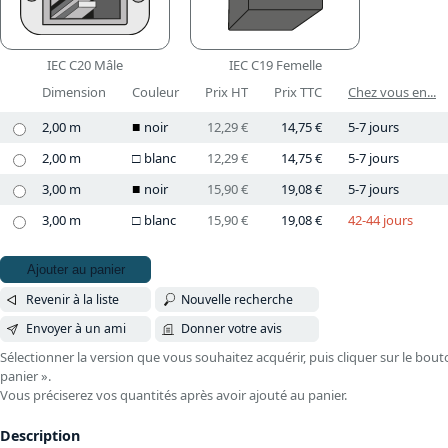
IEC C20 Mâle
IEC C19 Femelle
Dimension
Couleur
Prix HT
Prix TTC
Chez vous en...
2,00 m
noir
12,29 €
14,75 €
5-7 jours
2,00 m
blanc
12,29 €
14,75 €
5-7 jours
3,00 m
noir
15,90 €
19,08 €
5-7 jours
3,00 m
blanc
15,90 €
19,08 €
42-44 jours
Ajouter au panier
Revenir à la liste
Nouvelle recherche
Envoyer à un ami
Donner votre avis
Sélectionner la version que vous souhaitez acquérir, puis cliquer sur le bout
panier ».
Vous préciserez vos quantités après avoir ajouté au panier.
Description