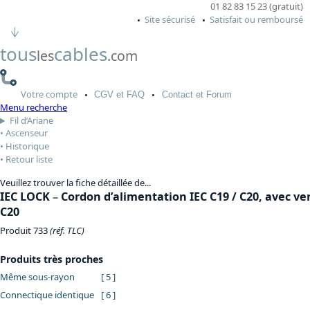
01 82 83 15 23 (gratuit)
Site sécurisé
Satisfait ou remboursé
tous
cables
les
.com
Votre
compte
CGV
et FAQ
Contact
et Forum
Menu recherche
Fil d’Ariane
Ascenseur
Historique
Retour liste
Veuillez trouver la fiche détaillée de...
IEC LOCK
–
Cordon d’alimentation IEC C19 / C20, avec ve
C20
Produit 733
(réf. TLC)
Produits très proches
Même sous-rayon
[ 5 ]
Connectique identique
[ 6 ]