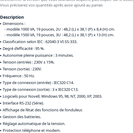
Vous préciserez vos quantités après avoir ajouté au panier.
Description
Dimensions :
modèle 1000 VA, 19 pouces, 2U : 48,2 (L) x 38,1 (P) x 8,4 (H) cm.
modèle 1500 VA, 19 pouces, 3U : 48,2 (L) x 38,1 (P) x 13 (H) cm.
Classification selon IEC : 62040-3 VI-SS-333.
Degré d’efficacité : 95 %.
Autonomie pleine puissance : 3 minutes.
Tension (entrée) : 230V ± 15%.
Tension (sortie) : 230V.
Fréquence : 50 Hz.
Type de connexion (entrée) : IEC320 C14.
Type de connexion (sortie) : 3 x IEC320 C13.
Logiciels pour Novell, Windows 95, 98, NT, 2000, XP, 2003.
Interface RS-232 (Série).
Affichage de l’état des fonctions de l’onduleur.
Gestion des batteries.
Réglage automatique de la tension.
Protection téléphone et modem.