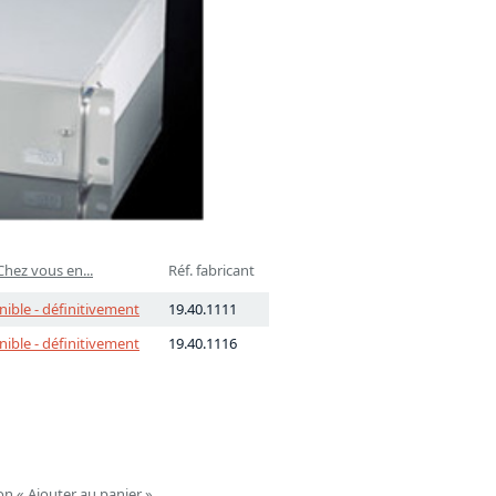
Chez vous en...
Réf. fabricant
nible - définitivement
19.40.1111
nible - définitivement
19.40.1116
on « Ajouter au panier ».