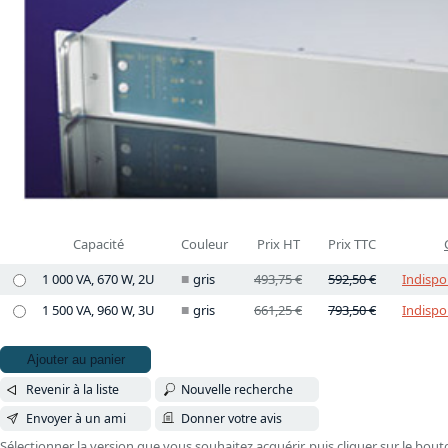
Capacité
Couleur
Prix HT
Prix TTC
1 000 VA, 670 W, 2U
gris
493,75 €
592,50 €
Indispo
1 500 VA, 960 W, 3U
gris
661,25 €
793,50 €
Indispo
Ajouter au panier
Revenir à la liste
Nouvelle recherche
Envoyer à un ami
Donner votre avis
Sélectionner la version que vous souhaitez acquérir, puis cliquer sur le bout