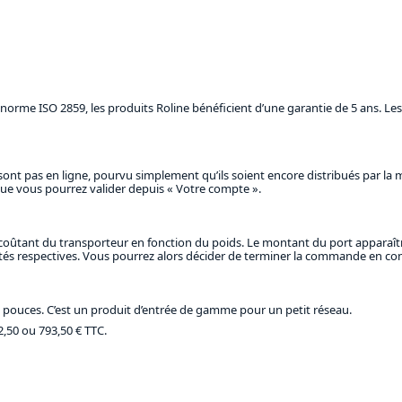
orme ISO 2859, les produits Roline bénéficient d’une garantie de 5 ans. Les 
ont pas en ligne, pourvu simplement qu’ils soient encore distribués par la 
s que vous pourrez valider depuis « Votre compte ».
rix coûtant du transporteur en fonction du poids. Le montant du port appara
tités respectives. Vous pourrez alors décider de terminer la commande en co
19 pouces. C’est un produit d’entrée de gamme pour un petit réseau.
92,50 ou 793,50 € TTC
.