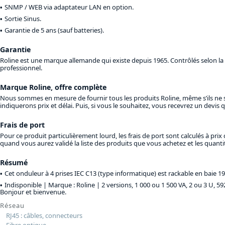
SNMP / WEB via adaptateur LAN en option.
Sortie Sinus.
Garantie de 5 ans (sauf batteries).
Garantie
Roline est une marque allemande qui existe depuis 1965. Contrôlés selon la n
professionnel.
Marque Roline, offre complète
Nous sommes en mesure de fournir tous les produits Roline, même s’ils ne s
indiquerons prix et délai. Puis, si vous le souhaitez, vous recevrez un devi
Frais de port
Pour ce produit particulièrement lourd, les frais de port sont calculés à p
quand vous aurez validé la liste des produits que vous achetez et les quan
Résumé
Cet onduleur à 4 prises IEC C13 (type informatique) est rackable en baie 
Indisponible | Marque : Roline |
2 versions, 1 000 ou 1 500 VA, 2 ou 3 U, 5
Bonjour et bienvenue.
Réseau
RJ45 : câbles, connecteurs