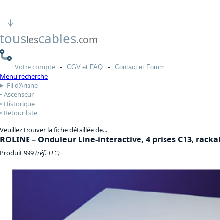
tous
cables
les
.com
Votre
compte
CGV
et FAQ
Contact
et Forum
Menu recherche
Fil d’Ariane
Ascenseur
Historique
Retour liste
Veuillez trouver la fiche détaillée de...
ROLINE
–
Onduleur Line-interactive, 4 prises C13, racka
Produit 999
(réf. TLC)