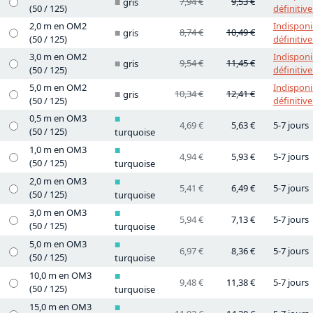
7,94 €
9,53 €
gris
(50 / 125)
définitiv
2,0 m en OM2
Indisponi
8,74 €
10,49 €
gris
(50 / 125)
définitiv
3,0 m en OM2
Indisponi
9,54 €
11,45 €
gris
(50 / 125)
définitiv
5,0 m en OM2
Indisponi
10,34 €
12,41 €
gris
(50 / 125)
définitiv
0,5 m en OM3
4,69 €
5,63 €
5-7 jours
(50 / 125)
turquoise
1,0 m en OM3
4,94 €
5,93 €
5-7 jours
(50 / 125)
turquoise
2,0 m en OM3
5,41 €
6,49 €
5-7 jours
(50 / 125)
turquoise
3,0 m en OM3
5,94 €
7,13 €
5-7 jours
(50 / 125)
turquoise
5,0 m en OM3
6,97 €
8,36 €
5-7 jours
(50 / 125)
turquoise
10,0 m en OM3
9,48 €
11,38 €
5-7 jours
(50 / 125)
turquoise
15,0 m en OM3