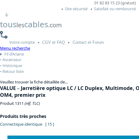
01 82 83 15 23 (gratuit)
Site sécurisé
Satisfait ou remboursé
tous
cables
les
.com
Votre
compte
CGV
et FAQ
Contact
et Forum
Menu recherche
Fil d’Ariane
Ascenseur
Historique
Retour liste
Veuillez trouver la fiche détaillée de...
VALUE
–
Jarretière optique LC / LC Duplex, Multimode,
OM4, premier prix
Produit 1311
(réf. TLC)
Produits très proches
Connectique identique
[ 15 ]