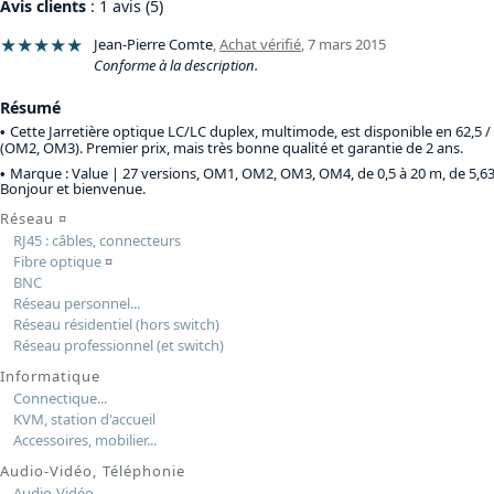
Avis clients
: 1 avis (5)
★★★★★
Jean-Pierre Comte
,
Achat vérifié
,
7 mars 2015
Conforme à la description.
Résumé
Cette Jarretière optique LC/LC duplex, multimode, est disponible en 62,5 /
(OM2, OM3). Premier prix, mais très bonne qualité et garantie de 2 ans.
Marque : Value |
27 versions, OM1, OM2, OM3, OM4, de 0,5 à 20 m, de 5,63
Bonjour et bienvenue.
Réseau
¤
RJ45 : câbles, connecteurs
Fibre optique
¤
BNC
Réseau personnel...
Réseau résidentiel (hors switch)
Réseau professionnel (et switch)
Informatique
Connectique...
KVM, station d'accueil
Accessoires, mobilier...
Audio-Vidéo, Téléphonie
Audio-Vidéo...