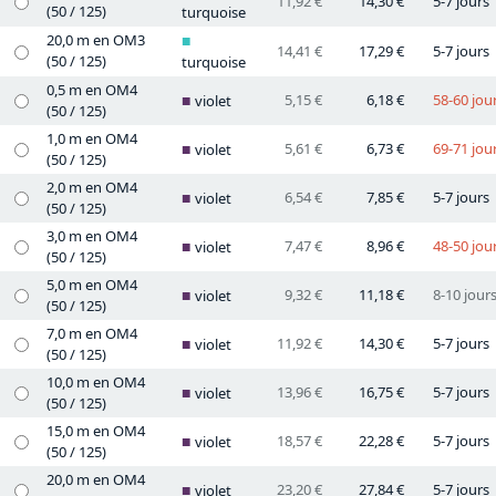
11,92 €
14,30 €
5-7 jours
(50 / 125)
turquoise
20,0 m en OM3
14,41 €
17,29 €
5-7 jours
(50 / 125)
turquoise
0,5 m en OM4
5,15 €
6,18 €
58-60 jou
violet
(50 / 125)
1,0 m en OM4
5,61 €
6,73 €
69-71 jou
violet
(50 / 125)
2,0 m en OM4
6,54 €
7,85 €
5-7 jours
violet
(50 / 125)
3,0 m en OM4
7,47 €
8,96 €
48-50 jou
violet
(50 / 125)
5,0 m en OM4
9,32 €
11,18 €
8-10 jour
violet
(50 / 125)
7,0 m en OM4
11,92 €
14,30 €
5-7 jours
violet
(50 / 125)
10,0 m en OM4
13,96 €
16,75 €
5-7 jours
violet
(50 / 125)
15,0 m en OM4
18,57 €
22,28 €
5-7 jours
violet
(50 / 125)
20,0 m en OM4
23,20 €
27,84 €
5-7 jours
violet