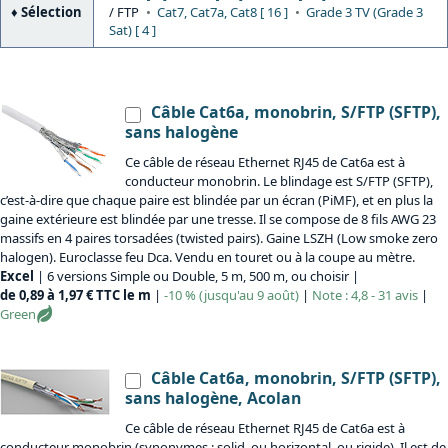
Sélection
/ FTP
Cat7, Cat7a, Cat8 [ 16 ]
Grade 3 TV (Grade 3
Sat) [ 4 ]
Câble Cat6a, monobrin, S/FTP (SFTP),
sans halogène
Ce câble de réseau Ethernet RJ45 de Cat6a est à
conducteur monobrin. Le blindage est S/FTP (SFTP),
c’est-à-dire que chaque paire est blindée par un écran (PiMF), et en plus la
gaine extérieure est blindée par une tresse. Il se compose de 8 fils AWG 23
massifs en 4 paires torsadées (twisted pairs). Gaine LSZH (Low smoke zero
halogen). Euroclasse feu Dca. Vendu en touret ou à la coupe au mètre.
Excel
| 6 versions Simple ou Double, 5 m, 500 m, ou choisir |
de 0,89 à 1,97 € TTC le m
|
-10 % (jusqu'au 9 août)
|
Note : 4,8 - 31 avis
|
Green
Câble Cat6a, monobrin, S/FTP (SFTP),
sans halogène, Acolan
Ce câble de réseau Ethernet RJ45 de Cat6a est à
conducteur monobrin (synonymes : solid, ou horizontal, ou rigide). Il est de