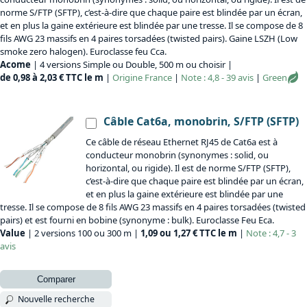
norme S/FTP (SFTP), c’est-à-dire que chaque paire est blindée par un écran,
et en plus la gaine extérieure est blindée par une tresse. Il se compose de 8
fils AWG 23 massifs en 4 paires torsadées (twisted pairs). Gaine LSZH (Low
smoke zero halogen). Euroclasse feu Cca.
Acome
| 4 versions Simple ou Double, 500 m ou choisir |
de 0,98 à 2,03 € TTC le m
|
Origine
France
|
Note : 4,8 - 39 avis
|
Green
Câble Cat6a, monobrin, S/FTP (SFTP)
Ce câble de réseau Ethernet RJ45 de Cat6a est à
conducteur monobrin (synonymes : solid, ou
horizontal, ou rigide). Il est de norme S/FTP (SFTP),
c’est-à-dire que chaque paire est blindée par un écran,
et en plus la gaine extérieure est blindée par une
tresse. Il se compose de 8 fils AWG 23 massifs en 4 paires torsadées (twisted
pairs) et est fourni en bobine (synonyme : bulk). Euroclasse Feu Eca.
Value
| 2 versions 100 ou 300 m |
1,09 ou 1,27 € TTC le m
|
Note : 4,7 - 3
avis
Comparer
Nouvelle recherche