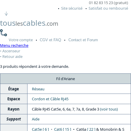
01 82 83 15 23 (gratuit)
Site sécurisé
Satisfait ou remboursé
tous
cables
les
.com
Votre
compte
CGV
et FAQ
Contact
et Forum
Menu recherche
Ascenseur
Retour aide
3 produits répondent à votre demande.
Fil d'Ariane
Étage
Réseau
Espace
Cordon et Câble RJ45
Rayon
Câble RJ45 Cat5e, 6, 6a, 7, 7a, 8, Grade 3
(voir tous)
Support
Aide
Cat5e [ 6 ]
Cat6 [ 15 ]
Cat6a
[ 22 ]
& Monobrin & S