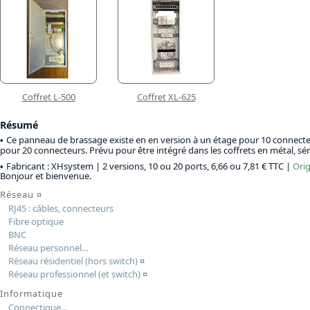
Coffret L-500
Coffret XL-625
Résumé
Ce panneau de brassage existe en en version à un étage pour 10 connecte
pour 20 connecteurs. Prévu pour être intégré dans les coffrets en métal, séri
Fabricant : XHsystem |
2 versions, 10 ou 20 ports, 6,66 ou 7,81 € TTC
|
Ori
Bonjour et bienvenue.
Réseau
¤
RJ45 : câbles, connecteurs
Fibre optique
BNC
Réseau personnel...
Réseau résidentiel (hors switch)
¤
Réseau professionnel (et switch)
¤
Informatique
Connectique...