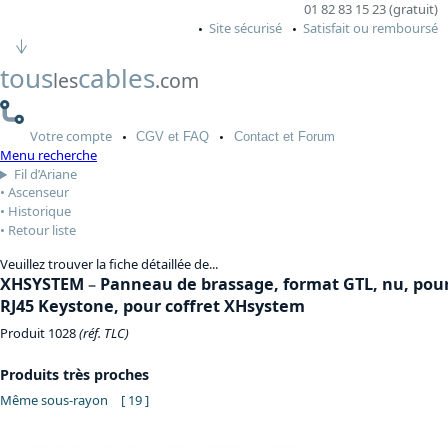
01 82 83 15 23 (gratuit)
Site sécurisé
Satisfait ou remboursé
tous
cables
les
.com
Votre
compte
CGV
et FAQ
Contact
et Forum
Menu recherche
Fil d’Ariane
Ascenseur
Historique
Retour liste
Veuillez trouver la fiche détaillée de...
XHSYSTEM
–
Panneau de brassage, format GTL, nu, pou
RJ45 Keystone, pour coffret XHsystem
Produit 1028
(réf. TLC)
Produits très proches
Même sous-rayon
[ 19 ]