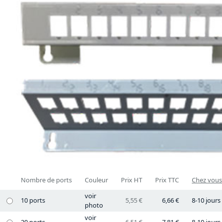
Nombre de ports
Couleur
Prix HT
Prix TTC
Chez vous 
voir
10 ports
5,55 €
6,66 €
8-10 jours
photo
voir