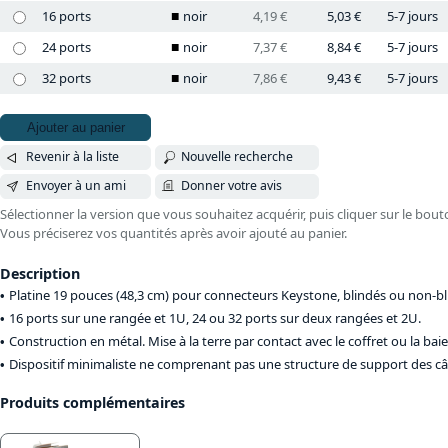
16 ports
noir
4,19 €
5,03 €
5-7 jours
24 ports
noir
7,37 €
8,84 €
5-7 jours
32 ports
noir
7,86 €
9,43 €
5-7 jours
Ajouter au panier
Revenir à la liste
Nouvelle recherche
Envoyer à un ami
Donner votre avis
Sélectionner la version que vous souhaitez acquérir, puis cliquer sur le bout
Vous préciserez vos quantités après avoir ajouté au panier.
Description
Platine 19 pouces (48,3 cm) pour connecteurs Keystone, blindés ou non-bl
16 ports sur une rangée et 1U, 24 ou 32 ports sur deux rangées et 2U.
Construction en métal. Mise à la terre par contact avec le coffret ou la baie
Dispositif minimaliste ne comprenant pas une structure de support des câ
Produits complémentaires