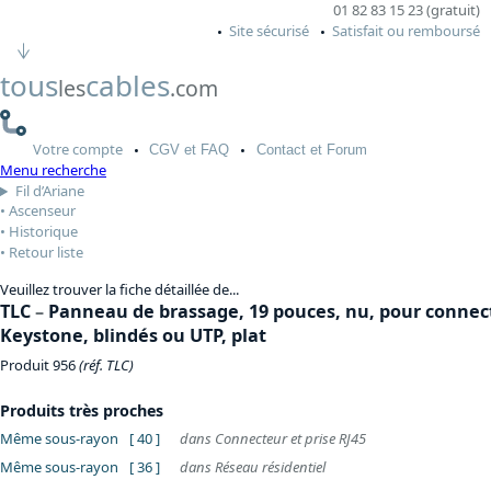
01 82 83 15 23 (gratuit)
Site sécurisé
Satisfait ou remboursé
tous
cables
les
.com
Votre
compte
CGV
et FAQ
Contact
et Forum
Menu recherche
Fil d’Ariane
Ascenseur
Historique
Retour liste
Veuillez trouver la fiche détaillée de...
TLC
–
Panneau de brassage, 19 pouces, nu, pour connec
Keystone, blindés ou UTP, plat
Produit 956
(réf. TLC)
Produits très proches
Même sous-rayon
[ 40 ]
dans Connecteur et prise RJ45
Même sous-rayon
[ 36 ]
dans Réseau résidentiel