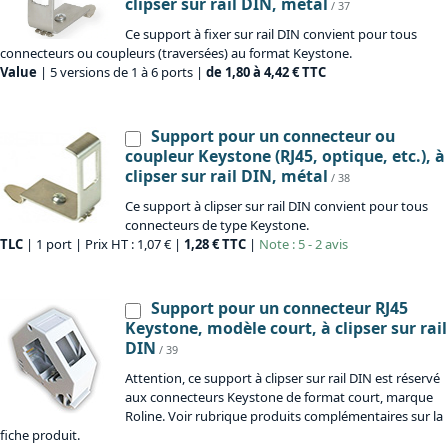
clipser sur rail DIN, métal
/ 37
Ce support à fixer sur rail DIN convient pour tous
connecteurs ou coupleurs (traversées) au format Keystone.
Value
| 5 versions de 1 à 6 ports |
de 1,80 à 4,42 € TTC
Support pour un connecteur ou
coupleur Keystone (RJ45, optique, etc.), à
clipser sur rail DIN, métal
/ 38
Ce support à clipser sur rail DIN convient pour tous
connecteurs de type Keystone.
TLC
| 1 port | Prix HT : 1,07 € |
1,28 € TTC
|
Note : 5 - 2 avis
Support pour un connecteur RJ45
Keystone, modèle court, à clipser sur rail
DIN
/ 39
Attention, ce support à clipser sur rail DIN est réservé
aux connecteurs Keystone de format court, marque
Roline. Voir rubrique produits complémentaires sur la
fiche produit.