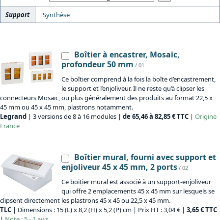
Support
Synthèse
Boîtier à encastrer, Mosaïc,
profondeur 50 mm
/ 01
Ce boîtier comprend à la fois la boîte d’encastrement,
le support et l’enjoliveur. Il ne reste qu’à clipser les
connecteurs Mosaïc, ou plus généralement des produits au format 22,5 x
45 mm ou 45 x 45 mm, plastrons notamment.
Legrand
| 3 versions de 8 à 16 modules |
de 65,46 à 82,85 € TTC
|
Origine
France
Boîtier mural, fourni avec support et
enjoliveur 45 x 45 mm, 2 ports
/ 02
Ce boitier mural est associé à un support-enjoliveur
qui offre 2 emplacements 45 x 45 mm sur lesquels se
clipsent directement les plastrons 45 x 45 ou 22,5 x 45 mm.
TLC
| Dimensions : 15 (L) x 8,2 (H) x 5,2 (P) cm | Prix HT : 3,04 € |
3,65 € TTC
|
Note : 5 - 1 avis