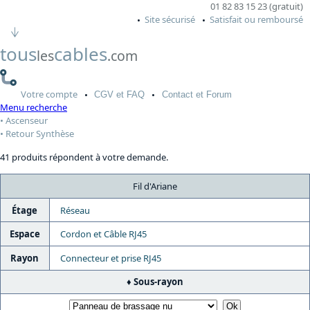
01 82 83 15 23 (gratuit)
Site sécurisé
Satisfait ou remboursé
tous
cables
les
.com
Votre
compte
CGV
et FAQ
Contact
et Forum
Menu recherche
Ascenseur
Retour Synthèse
41 produits répondent à votre demande.
Fil d'Ariane
Étage
Réseau
Espace
Cordon et Câble RJ45
Rayon
Connecteur et prise RJ45
Sous-rayon