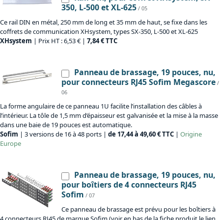
350, L-500 et XL-625
/ 05
Ce rail DIN en métal, 250 mm de long et 35 mm de haut, se fixe dans les
coffrets de communication XHsystem, types SX-350, L-500 et XL-625
XHsystem
| Prix HT : 6,53 € |
7,84 € TTC
Panneau de brassage, 19 pouces, nu,
pour connecteurs RJ45 Sofim Megascore
/
06
La forme angulaire de ce panneau 1U facilite l’installation des câbles à
l’intérieur. La tôle de 1,5 mm d’épaisseur est galvanisée et la mise à la masse
dans une baie de 19 pouces est automatique.
Sofim
| 3 versions de 16 à 48 ports |
de 17,44 à 49,60 € TTC
|
Origine
Europe
Panneau de brassage, 19 pouces, nu,
pour boîtiers de 4 connecteurs RJ45
Sofim
/ 07
Ce panneau de brassage est prévu pour les boîtiers à
4 connecteurs RJ45 de marque Sofim (voir en bas de la fiche produit le lien