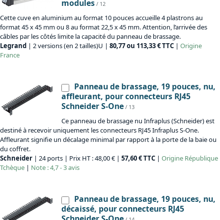
modules
/ 12
Cette cuve en aluminium au format 10 pouces accueille 4 plastrons au
format 45 x 45 mm ou 8 au format 22,5 x 45 mm. Attention, l’arrivée des
câbles par les côtés limite la capacité du panneau de brassage.
Legrand
| 2 versions (en 2 tailles)U |
80,77 ou 113,33 € TTC
|
Origine
France
Panneau de brassage, 19 pouces, nu,
affleurant, pour connecteurs RJ45
Schneider S-One
/ 13
Ce panneau de brassage nu Infraplus (Schneider) est
destiné à recevoir uniquement les connecteurs RJ45 Infraplus S-One.
Affleurant signifie un décalage minimal par rapport à la porte de la baie ou
du coffret.
Schneider
| 24 ports | Prix HT : 48,00 € |
57,60 € TTC
|
Origine
République
Tchèque
|
Note : 4,7 - 3 avis
Panneau de brassage, 19 pouces, nu,
décaissé, pour connecteurs RJ45
Schneider S-One
/ 14