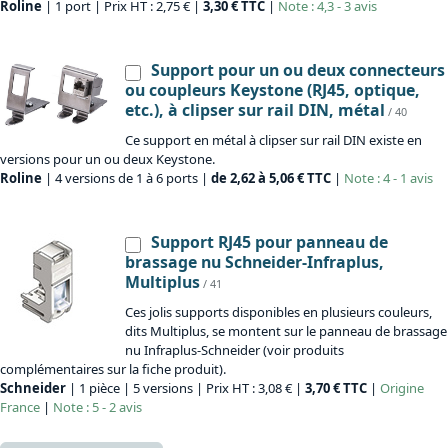
Roline
| 1 port | Prix HT : 2,75 € |
3,30 € TTC
|
Note : 4,3 - 3 avis
Support pour un ou deux connecteurs
ou coupleurs Keystone (RJ45, optique,
etc.), à clipser sur rail DIN, métal
/ 40
Ce support en métal à clipser sur rail DIN existe en
versions pour un ou deux Keystone.
Roline
| 4 versions de 1 à 6 ports |
de 2,62 à 5,06 € TTC
|
Note : 4 - 1 avis
Support RJ45 pour panneau de
brassage nu Schneider-Infraplus,
Multiplus
/ 41
Ces jolis supports disponibles en plusieurs couleurs,
dits Multiplus, se montent sur le panneau de brassage
nu Infraplus-Schneider (voir produits
complémentaires sur la fiche produit).
Schneider
| 1 pièce | 5 versions | Prix HT : 3,08 € |
3,70 € TTC
|
Origine
France
|
Note : 5 - 2 avis