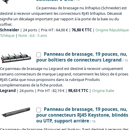
Ce panneau de brassage nu Infraplus (Schneider) est
destiné à recevoir uniquement les connecteurs RJ45 Infraplus. Décaissé
signifie un décalage important par rapport à la porte de la baie ou du
coffret.
Schneider
| 24 ports | Prix HT : 64,00 € |
76,80 € TTC
|
Origine
République
Tchèque
|
Note : 4,6 - 5 avis
Panneau de brassage, 19 pouces, nu,
pour boîtiers de connecteurs Legrand
/ 15
Ce panneau de brassage nu Legrand est destiné à recevoir uniquement
certains connecteurs de marque Legrand, notamment les blocs de 6 prises
RJ45 Cat6a que nous proposons dans la rubrique Produits
complémentaires de la fiche produit.
Legrand
| 24 ports | Prix HT : 82,19 € |
98,63 € TTC
|
Origine
Italie
Panneau de brassage, 19 pouces, nu,
pour connecteurs RJ45 Keystone, blindés
ou UTP, support arrière
/ 16
Ce panneau de brassage 19 pouces est livré nu. Il est destiné à recevoir des