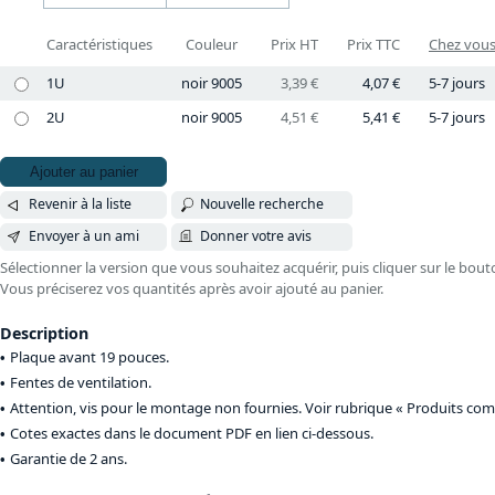
Caractéristiques
Couleur
Prix HT
Prix TTC
Chez vous 
1U
noir 9005
3,39 €
4,07 €
5-7 jours
2U
noir 9005
4,51 €
5,41 €
5-7 jours
Ajouter au panier
Revenir à la liste
Nouvelle recherche
Envoyer à un ami
Donner votre avis
Sélectionner la version que vous souhaitez acquérir, puis cliquer sur le bout
Vous préciserez vos quantités après avoir ajouté au panier.
Description
Plaque avant 19 pouces.
Fentes de ventilation.
Attention, vis pour le montage non fournies. Voir rubrique « Produits com
Cotes exactes dans le document PDF en lien ci-dessous.
Garantie de 2 ans.