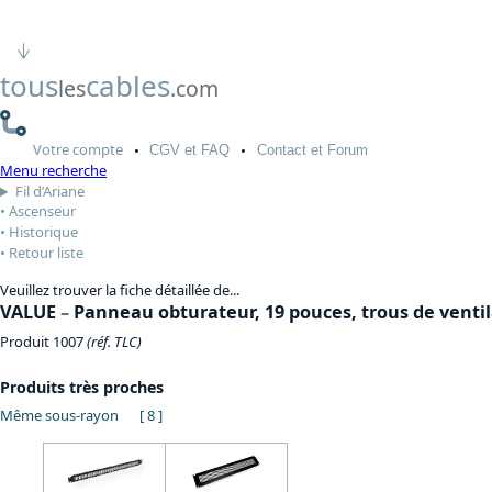
tous
cables
les
.com
Votre
compte
CGV
et FAQ
Contact
et Forum
Menu recherche
Fil d’Ariane
Ascenseur
Historique
Retour liste
Veuillez trouver la fiche détaillée de...
VALUE
–
Panneau obturateur, 19 pouces, trous de ventila
Produit 1007
(réf. TLC)
Produits très proches
Même sous-rayon
[ 8 ]