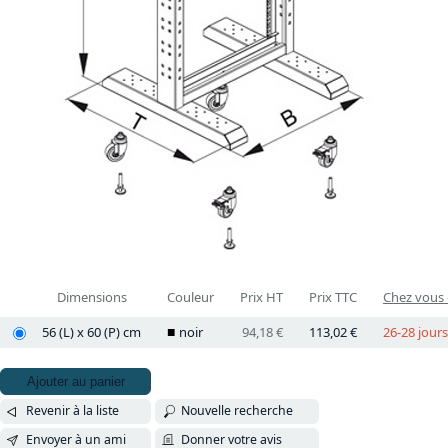
Dimensions
Couleur
Prix HT
Prix TTC
Chez vous e
56 (L) x 60 (P) cm
noir
94,18 €
113,02 €
26-28 jours
Ajouter au panier
Revenir à la liste
Nouvelle recherche
Envoyer à un ami
Donner votre avis