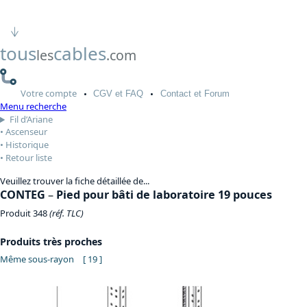
tous
cables
les
.com
Votre
compte
CGV
et FAQ
Contact
et Forum
Menu recherche
Fil d’Ariane
Ascenseur
Historique
Retour liste
Veuillez trouver la fiche détaillée de...
CONTEG
–
Pied pour bâti de laboratoire 19 pouces
Produit 348
(réf. TLC)
Produits très proches
Même sous-rayon
[ 19 ]