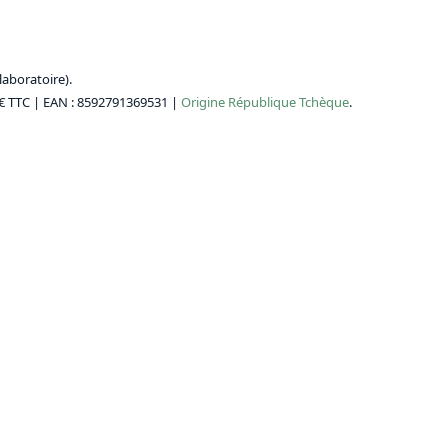
aboratoire).
 € TTC
| EAN : 8592791369531 |
Origine
République Tchèque
.