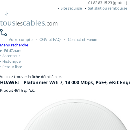
01 82 83 15 23 (gratuit)
Site sécurisé
Satisfait ou remboursé
tous
cables
les
.com
Votre
compte
CGV
et FAQ
Contact
et Forum
Menu recherche
Fil d’Ariane
Ascenseur
Historique
Retour liste
Veuillez trouver la fiche détaillée de...
HUAWEI
–
Plafonnier Wifi 7, 14 000 Mbps, PoE+, eKit En
Produit 461
(réf. TLC)