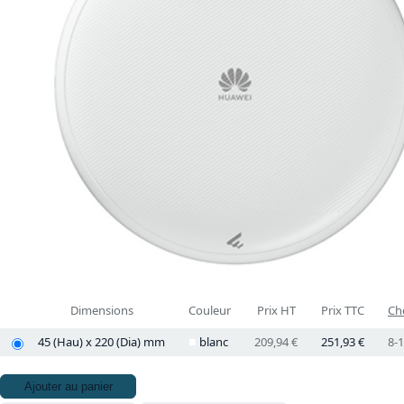
Dimensions
Couleur
Prix HT
Prix TTC
Che
45 (Hau) x 220 (Dia) mm
blanc
209,94 €
251,93 €
8-1
Ajouter au panier