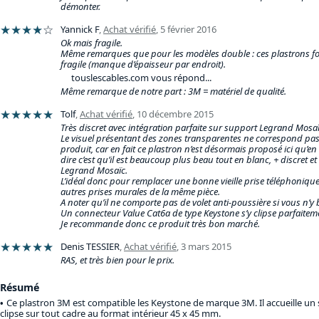
démonter.
★★★★
☆
Yannick F
,
Achat vérifié
,
5 février 2016
Ok mais fragile.
Même remarques que pour les modèles double : ces plastrons font
fragile (manque d’épaisseur par endroit).
touslescables.com vous répond...
Même remarque de notre part : 3M = matériel de qualité.
★★★★★
Tolf
,
Achat vérifié
,
10 décembre 2015
Très discret avec intégration parfaite sur support Legrand Mosaï
Le visuel présentant des zones transparentes ne correspond pas
produit, car en fait ce plastron n’est désormais proposé ici qu’en
dire c’est qu’il est beaucoup plus beau tout en blanc, + discret e
Legrand Mosaïc.
L’idéal donc pour remplacer une bonne vieille prise téléphoniqu
autres prises murales de la même pièce.
A noter qu’il ne comporte pas de volet anti-poussière si vous n’
Un connecteur Value Cat6a de type Keystone s’y clipse parfaitem
Je recommande donc ce produit très bon marché.
★★★★★
Denis TESSIER
,
Achat vérifié
,
3 mars 2015
RAS, et très bien pour le prix.
Résumé
Ce plastron 3M est compatible les Keystone de marque 3M. Il accueille un 
clipse sur tout cadre au format intérieur 45 x 45 mm.