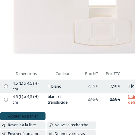
Dimensions
Couleur
Prix HT
Prix TTC
4,5 (L) x 4,5 (H)
2,15 €
2,58 €
3 jo
blanc
cm
4,5 (L) x 4,5 (H)
blanc et
Ind
2,15 €
2,58 €
cm
translucide
déf
Ajouter au panier
Revenir à la liste
Nouvelle recherche
Envoyer à un ami
Donner votre avis