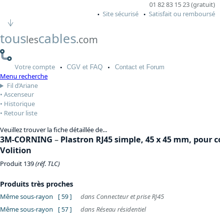
01 82 83 15 23 (gratuit)
Site sécurisé
Satisfait ou remboursé
tous
cables
les
.com
Votre
compte
CGV
et FAQ
Contact
et Forum
Menu recherche
Fil d’Ariane
Ascenseur
Historique
Retour liste
Veuillez trouver la fiche détaillée de...
3M-CORNING
–
Plastron RJ45 simple, 45 x 45 mm, pour 
Volition
Produit 139
(réf. TLC)
Produits très proches
Même sous-rayon
[ 59 ]
dans Connecteur et prise RJ45
Même sous-rayon
[ 57 ]
dans Réseau résidentiel