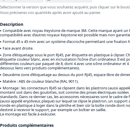
Sélectionner la version que vous souhaitez acquérir, puis cliquer sur le bout
Vous préciserez vos quantités après avoir ajouté au panier.
Description
Compatible avec noyau Keystone de marque 3M. Cette marque ayant un for
compatibilité avec d’autres noyaux Keystone est possible mais non garantie
Format 45 x 45 mm avec un système d’accroche permettant une fixation ho
Face avant droite.
Zone d’étiquetage sous le port RJ45, par étiquette en plastique à clipser. C
étiquette couleur blanc, avec en incrustation l’icône d’un ordinateur. Il est 
différentes couleurs par paquet de 8, dont 4 avec une icône ordinateur et 4 
dessous liens vers produits complémentaires).
Deuxième zone d’étiquetage au dessus du port RJ45, espace libre de dim
Matière : ABS de couleur blanche (RAL 9011).
Montage : les connecteurs RJ45 se clipsent dans les plastrons (aussi appelé
montent soit dans des goulottes, soit comme des prises électriques isolées 
standards. Dans ce dernier cas, les accessoires nécessaires sont le cadre de 
(aussi appelé enjoliveur, plaque) sur lequel se clipse le plastron, un support a
ronde en plastique à loger dans la plinthe et bien sûr la boîte ronde dont n
destiné à recevoir le support, par exemple un boîtier en saillie.
Le montage est facile à exécuter.
Produits complémentaires