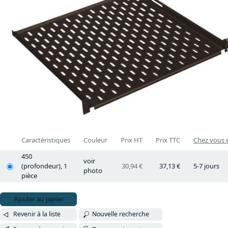
Caractéristiques
Couleur
Prix HT
Prix TTC
Chez vous e
450
voir
(profondeur), 1
30,94 €
37,13 €
5-7 jours
photo
pièce
Ajouter au panier
Revenir à la liste
Nouvelle recherche