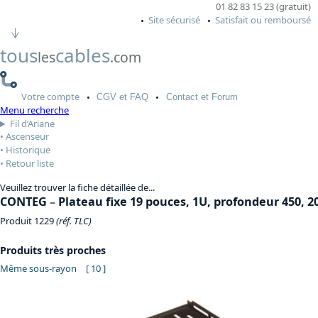
01 82 83 15 23 (gratuit)
Site sécurisé
Satisfait ou remboursé
tous
cables
les
.com
Votre
compte
CGV
et FAQ
Contact
et Forum
Menu recherche
Fil d’Ariane
Ascenseur
Historique
Retour liste
Veuillez trouver la fiche détaillée de...
CONTEG
–
Plateau fixe 19 pouces, 1U, profondeur 450, 2
Produit 1229
(réf. TLC)
Produits très proches
Même sous-rayon
[ 10 ]