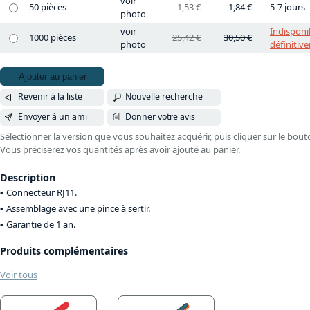
voir
50 pièces
1,53 €
1,84 €
5-7 jours
photo
voir
Indisponib
1000 pièces
25,42 €
30,50 €
photo
définitiv
Ajouter au panier
Revenir à la liste
Nouvelle recherche
Envoyer à un ami
Donner votre avis
Sélectionner la version que vous souhaitez acquérir, puis cliquer sur le bout
Vous préciserez vos quantités après avoir ajouté au panier.
Description
Connecteur RJ11.
Assemblage avec une pince à sertir.
Garantie de 1 an.
Produits complémentaires
Voir tous