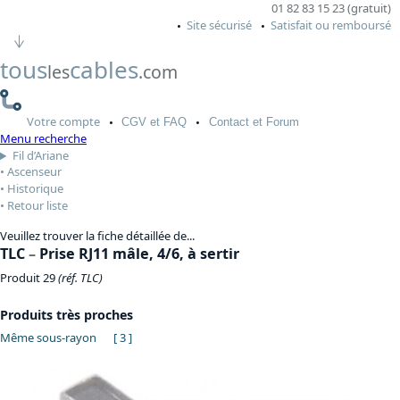
01 82 83 15 23 (gratuit)
Site sécurisé
Satisfait ou remboursé
tous
cables
les
.com
Votre
compte
CGV
et FAQ
Contact
et Forum
Menu recherche
Fil d’Ariane
Ascenseur
Historique
Retour liste
Veuillez trouver la fiche détaillée de...
TLC
–
Prise RJ11 mâle, 4/6, à sertir
Produit 29
(réf. TLC)
Produits très proches
Même sous-rayon
[ 3 ]