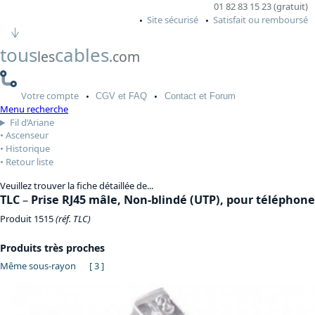
01 82 83 15 23 (gratuit)
Site sécurisé
Satisfait ou remboursé
tous
cables
les
.com
Votre
compte
CGV
et FAQ
Contact
et Forum
Menu recherche
Fil d’Ariane
Ascenseur
Historique
Retour liste
Veuillez trouver la fiche détaillée de...
TLC
–
Prise RJ45 mâle, Non-blindé (UTP), pour téléphone, 
Produit 1515
(réf. TLC)
Produits très proches
Même sous-rayon
[ 3 ]