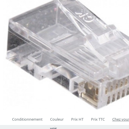
Conditionnement
Couleur
Prix HT
Prix TTC
Chez vous
voir