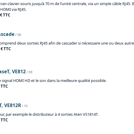
clavier-souris jusqu’à 70 m de l’unité centrale, via un simple câble RJ45. Il 
 HDMI via RJ45.
 € TTC
ascade
/ 08
omprend deux sorties RJ45 afin de cascader si nécessaire une ou deux autres
 € TTC
aseT, VE812
/ 09
signal HDMI HD et le son dans la meilleure qualité possible.
€ TTC
T, VE812R
/ 10
r, par exemple le distributeur à 4 sorties Aten VS1814T.
€ TTC