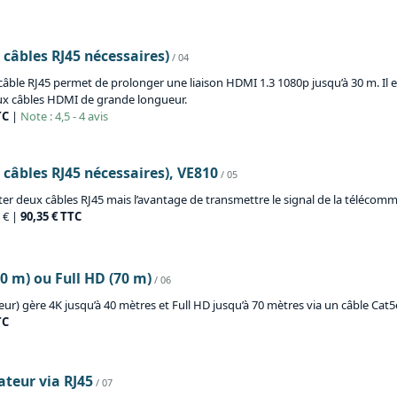
 câbles RJ45 nécessaires)
/ 04
âble RJ45 permet de prolonger une liaison HDMI 1.3 1080p jusqu’à 30 m. Il e
ux câbles HDMI de grande longueur.
TC
|
Note : 4,5 - 4 avis
 câbles RJ45 nécessaires), VE810
/ 05
ter deux câbles RJ45 mais l’avantage de transmettre le signal de la télécom
9 € |
90,35 € TTC
0 m) ou Full HD (70 m)
/ 06
r) gère 4K jusqu’à 40 mètres et Full HD jusqu’à 70 mètres via un câble Cat5e
TC
teur via RJ45
/ 07