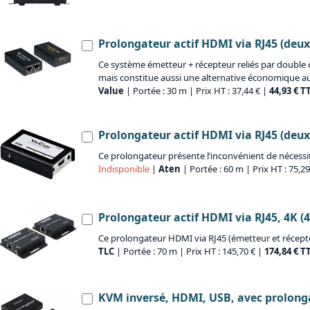
Prolongateur actif HDMI via RJ45 (deux
Ce système émetteur + récepteur reliés par double c
mais constitue aussi une alternative économique a
Value
| Portée : 30 m | Prix HT : 37,44 € |
44,93 € T
Prolongateur actif HDMI via RJ45 (deux
Ce prolongateur présente l’inconvénient de nécessi
Indisponible
|
Aten
| Portée : 60 m | Prix HT : 75,2
Prolongateur actif HDMI via RJ45, 4K (4
Ce prolongateur HDMI via RJ45 (émetteur et récepteu
TLC
| Portée : 70 m | Prix HT : 145,70 € |
174,84 € T
KVM inversé, HDMI, USB, avec prolonga