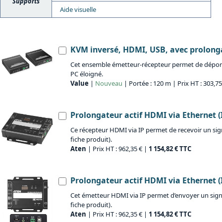
Supports
Aide visuelle
KVM inversé, HDMI, USB, avec prolonga
Cet ensemble émetteur-récepteur permet de déporter 
PC éloigné.
Value
|
Nouveau
| Portée : 120 m | Prix HT : 303,7
Prolongateur actif HDMI via Ethernet (
Ce récepteur HDMI via IP permet de recevoir un sign
fiche produit).
Aten
| Prix HT : 962,35 € |
1 154,82 € TTC
Prolongateur actif HDMI via Ethernet 
Cet émetteur HDMI via IP permet d’envoyer un signal
fiche produit).
Aten
| Prix HT : 962,35 € |
1 154,82 € TTC