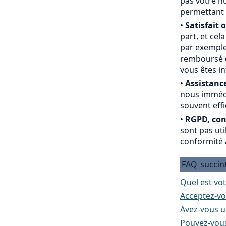
pas votre nu
permettant 
•
Satisfait 
part, et cel
par exemple
remboursé du
vous êtes i
•
Assistance
nous immédi
souvent effi
•
RGPD, conf
sont pas ut
conformité 
FAQ
succin
Quel est vot
Acceptez-vo
Avez-vous un
Pouvez-vous