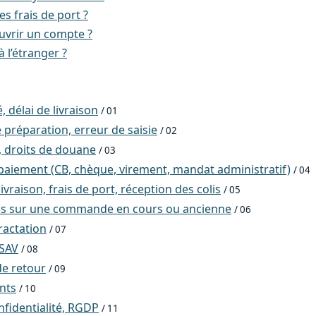
es frais de port ?
vrir un compte ?
à l’étranger ?
, délai de livraison
/ 01
 préparation, erreur de saisie
/ 02
, droits de douane
/ 03
aiement (CB, chèque, virement, mandat administratif)
/ 04
ivraison, frais de port, réception des colis
/ 05
ns sur une commande en cours ou ancienne
/ 06
ractation
/ 07
 SAV
/ 08
e retour
/ 09
ents
/ 10
nfidentialité, RGDP
/ 11