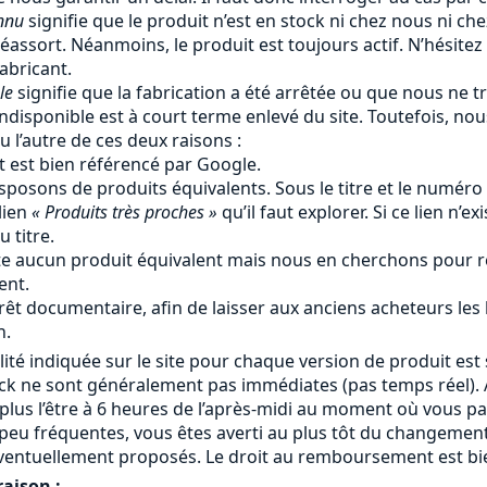
nnu
signifie que le produit n’est en stock ni chez nous ni ch
éassort. Néanmoins, le produit est toujours actif. N’hésitez
fabricant.
le
signifie que la fabrication a été arrêtée ou que nous ne tr
ndisponible est à court terme enlevé du site. Toutefois, no
u l’autre de ces deux raisons :
t est bien référencé par Google.
sposons de produits équivalents. Sous le titre et le numéro
lien
« Produits très proches »
qu’il faut explorer. Si ce lien n’ex
 titre.
iste aucun produit équivalent mais nous en cherchons pour r
ent.
rêt documentaire, afin de laisser aux anciens acheteurs les
n.
lité indiquée sur le site pour chaque version de produit est 
ock ne sont généralement pas immédiates (pas temps réel). A
 plus l’être à 6 heures de l’après-midi au moment où vous 
eu fréquentes, vous êtes averti au plus tôt du changement
ventuellement proposés. Le droit au remboursement est bie
raison :