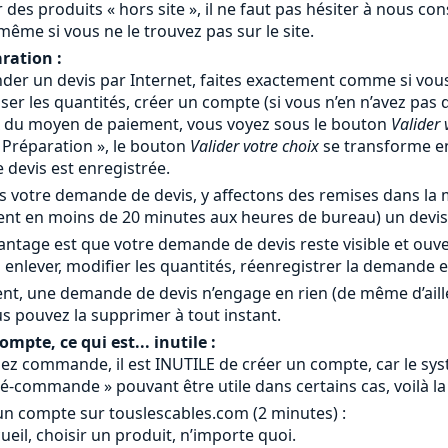
 des produits « hors site », il ne faut pas hésiter à nous c
 même si vous ne le trouvez pas sur le site.
ration :
er un devis par Internet, faites exactement comme si vous
iser les quantités, créer un compte (si vous n’en n’avez pas
x du moyen de paiement, vous voyez sous le bouton
Valider 
« Préparation », le bouton
Valider votre choix
se transforme 
devis est enregistrée.
 votre demande de devis, y affectons des remises dans la m
nt en moins de 20 minutes aux heures de bureau) un devis 
antage est que votre demande de devis reste visible et ouv
 enlever, modifier les quantités, réenregistrer la demande 
nt, une demande de devis n’engage en rien (de même d’ail
s pouvez la supprimer à tout instant.
mpte, ce qui est... inutile :
ez commande, il est INUTILE de créer un compte, car le systè
é-commande » pouvant être utile dans certains cas, voilà la
un compte sur touslescables.com (2 minutes) :
ccueil, choisir un produit, n’importe quoi.