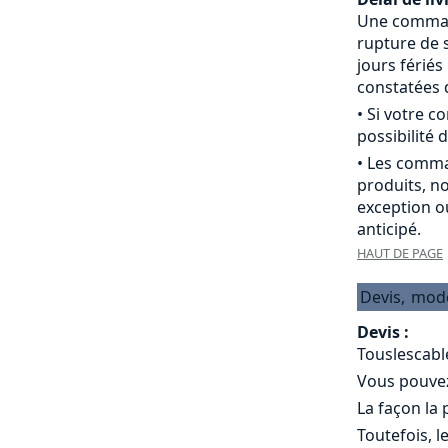
Une commande
rupture de s
jours férié
constatées d
• Si votre 
possibilité d
• Les comma
produits, n
exception o
anticipé.
HAUT DE PAGE
Devis,
mod
Devis :
Touslescabl
Vous pouvez 
La façon la
Toutefois, l