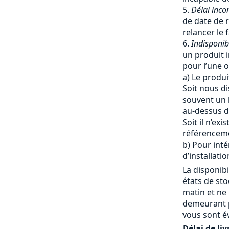
Délai inco
de date de r
relancer le 
Indisponib
un produit i
pour l’une o
a) Le produi
Soit nous di
souvent un 
au-dessus du
Soit il n’ex
référencem
b) Pour inté
d’installatio
La disponibi
états de st
matin et ne
demeurant p
vous sont é
Délai de liv