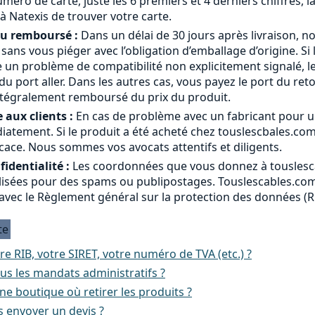
méro de carte, juste les 6 premiers et 4 derniers chiffres, l
à Natexis de trouver votre carte.
ou remboursé :
Dans un délai de 30 jours après livraison, n
a sans vous piéger avec l’obligation d’emballage d’origine. Si 
 un problème de compatibilité non explicitement signalé, le
 port aller. Dans les autres cas, vous payez le port du ret
ntégralement remboursé du prix du produit.
 aux clients :
En cas de problème avec un fabricant pour u
atement. Si le produit a été acheté chez touslescbales.co
cace. Nous sommes vos avocats attentifs et diligents.
identialité :
Les coordonnées que vous donnez à touslesc
ilisées pour des spams ou publipostages. Touslescables.com 
avec le Règlement général sur la protection des données (
te
re RIB, votre SIRET, votre numéro de TVA (etc.) ?
us les mandats administratifs ?
e boutique où retirer les produits ?
 envoyer un devis ?