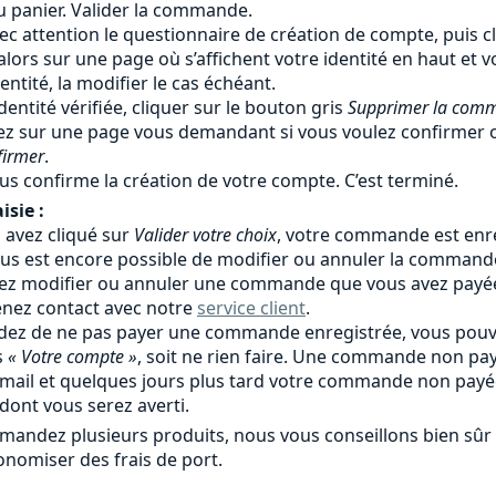
au panier. Valider la commande.
ec attention le questionnaire de création de compte, puis c
alors sur une page où s’affichent votre identité en haut et
identité, la modifier le cas échéant.
identité vérifiée, cliquer sur le bouton gris
Supprimer la com
ez sur une page vous demandant si vous voulez confirmer o
firmer
.
us confirme la création de votre compte. C’est terminé.
isie :
avez cliqué sur
Valider votre choix
, votre commande est enre
l vous est encore possible de modifier ou annuler la comman
lez modifier ou annuler une commande que vous avez payé
enez contact avec notre
service client
.
idez de ne pas payer une commande enregistrée, vous pouv
s
« Votre compte »
, soit ne rien faire. Une commande non 
 mail et quelques jours plus tard votre commande non pay
dont vous serez averti.
mandez plusieurs produits, nous vous conseillons bien s
onomiser des frais de port.