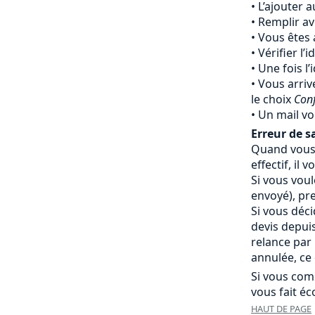
L’ajouter 
Remplir av
Vous êtes 
Vérifier l’
Une fois l’
Vous arriv
le choix
Con
Un mail vo
Erreur de sa
Quand vous 
effectif, i
Si vous vou
envoyé), pr
Si vous déc
devis depui
relance par
annulée, ce 
Si vous com
vous fait éc
HAUT DE PAGE