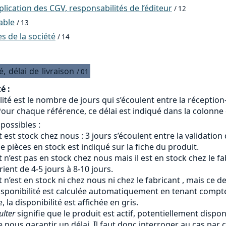
ication des CGV, responsabilités de l’éditeur
/ 12
able
/ 13
 de la société
/ 14
é,
délai
de
livraison
/ 01
é :
lité est le nombre de jours qui s’écoulent entre la réceptio
our chaque référence, ce délai est indiqué dans la colonne «
 possibles :
 est stock chez nous : 3 jours s’écoulent entre la validation
 pièces en stock est indiqué sur la fiche du produit.
 n’est pas en stock chez nous mais il est en stock chez le fab
arient de 4-5 jours à 8-10 jours.
 n’est en stock ni chez nous ni chez le fabricant , mais ce d
isponibilité est calculée automatiquement en tenant compte 
, la disponibilité est affichée en gris.
ulter
signifie que le produit est actif, potentiellement dispon
 nous garantir un délai. Il faut donc interroger au cas par c