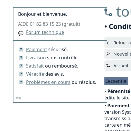
to
Bonjour et bienvenue.
AIDE 01 82 83 15 23 (gratuit)
• Condi
Forum technique
Retour a
Paiement
sécurisé.
Nouvell
Livraison
sous contrôle.
Satisfait
ou remboursé.
Accueil
Véracité
des avis.
L’essentiel
Problèmes en cours
ou résolus.
•
Pérennité 
édite le sit
W3C
•
Paiement 
version Sys
transmission
carte en mé