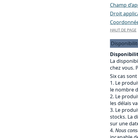
Champ d’appl
Droit applic
Coordonnées
HAUT DE PAGE
Disponibilit
Disponibilit
La disponibi
chez vous. P
Six cas sont
Le produit
le nombre de
Le produit
les délais v
Le produit
stocks. La d
sur une date
Nous cons
incapable de