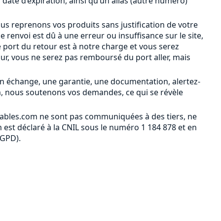
a date d’expiration, ainsi qu’un alias (autre numéro)
ous reprenons vos produits sans justification de votre
le renvoi est dû à une erreur ou insuffisance sur le site,
 port du retour est à notre charge et vous serez
our, vous ne serez pas remboursé du port aller, mais
n échange, une garantie, une documentation, alertez-
m, nous soutenons vos demandes, ce qui se révèle
ables.com ne sont pas communiquées à des tiers, ne
est déclaré à la CNIL sous le numéro 1 184 878 et en
RGPD).