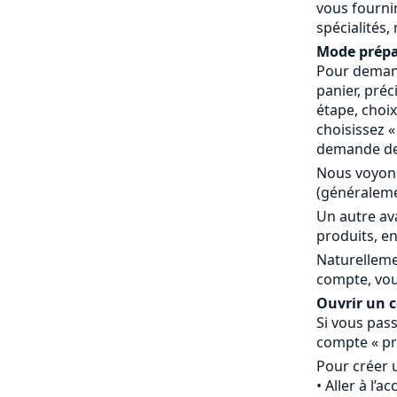
vous fournir
spécialités,
Mode prépa
Pour demand
panier, préc
étape, choi
choisissez 
demande de 
Nous voyons
(généraleme
Un autre av
produits, en
Naturelleme
compte, vou
Ouvrir un co
Si vous pass
compte « pr
Pour créer 
Aller à l’a