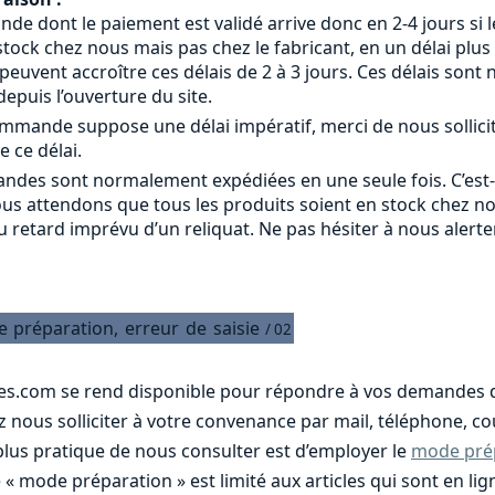
 dont le paiement est validé arrive donc en 2-4 jours si le
tock chez nous mais pas chez le fabricant, en un délai plus
s peuvent accroître ces délais de 2 à 3 jours. Ces délais s
epuis l’ouverture du site.
commande suppose une délai impératif, merci de nous sollici
e ce délai.
ndes sont normalement expédiées en une seule fois. C’est
ous attendons que tous les produits soient en stock chez n
u retard imprévu d’un reliquat. Ne pas hésiter à nous alert
e
préparation,
erreur
de
saisie
/ 02
es.com se rend disponible pour répondre à vos demandes d
nous solliciter à votre convenance par mail, téléphone, cou
 plus pratique de nous consulter est d’employer le
mode pré
e « mode préparation » est limité aux articles qui sont en 