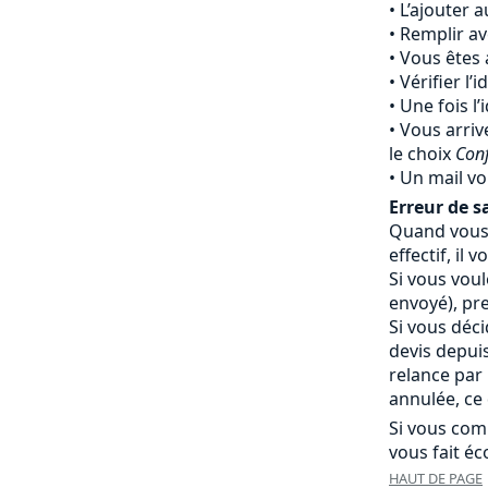
L’ajouter 
Remplir av
Vous êtes 
Vérifier l’
Une fois l’
Vous arriv
le choix
Con
Un mail vo
Erreur de sa
Quand vous 
effectif, i
Si vous vou
envoyé), pr
Si vous déc
devis depui
relance par
annulée, ce 
Si vous com
vous fait éc
HAUT DE PAGE