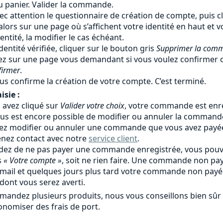
au panier. Valider la commande.
ec attention le questionnaire de création de compte, puis c
alors sur une page où s’affichent votre identité en haut et
identité, la modifier le cas échéant.
identité vérifiée, cliquer sur le bouton gris
Supprimer la com
ez sur une page vous demandant si vous voulez confirmer o
firmer
.
us confirme la création de votre compte. C’est terminé.
isie :
avez cliqué sur
Valider votre choix
, votre commande est enre
l vous est encore possible de modifier ou annuler la comman
lez modifier ou annuler une commande que vous avez payé
enez contact avec notre
service client
.
idez de ne pas payer une commande enregistrée, vous pouv
s
« Votre compte »
, soit ne rien faire. Une commande non 
 mail et quelques jours plus tard votre commande non pay
dont vous serez averti.
mandez plusieurs produits, nous vous conseillons bien s
onomiser des frais de port.