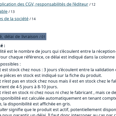
ication des CGV, responsabilités de l’éditeur
/ 12
able
/ 13
 de la société
/ 14
é,
délai
de
livraison
/ 01
é :
lité est le nombre de jours qui s’écoulent entre la réceptio
our chaque référence, ce délai est indiqué dans la colonne «
 possibles :
 est stock chez nous : 3 jours s’écoulent entre la validation
 pièces en stock est indiqué sur la fiche du produit.
 n’est pas en stock chez nous mais il est en stock chez le fab
arient de 4-5 jours à 8-10 jours.
 n’est en stock ni chez nous ni chez le fabricant , mais ce d
isponibilité est calculée automatiquement en tenant compte 
, la disponibilité est affichée en gris.
ulter
signifie que le produit est actif, potentiellement dispon
 nous garantir un délai. Il faut donc interroger au cas par c