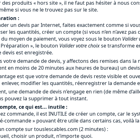
 des produits « hors site », il ne faut pas hésiter à nous c
 même si vous ne le trouvez pas sur le site.
ration :
er un devis par Internet, faites exactement comme si vous
iser les quantités, créer un compte (si vous n’en n’avez pas
x du moyen de paiement, vous voyez sous le bouton
Valider 
« Préparation », le bouton
Valider votre choix
se transforme 
devis est enregistrée.
 votre demande de devis, y affectons des remises dans la m
nt en moins de 20 minutes aux heures de bureau) un devis 
antage est que votre demande de devis reste visible et ouv
 enlever, modifier les quantités, réenregistrer la demande 
nt, une demande de devis n’engage en rien (de même d’ail
s pouvez la supprimer à tout instant.
mpte, ce qui est... inutile :
ez commande, il est INUTILE de créer un compte, car le systè
é-commande » pouvant être utile dans certains cas, voilà la
un compte sur touslescables.com (2 minutes) :
ccueil, choisir un produit, n’importe quoi.