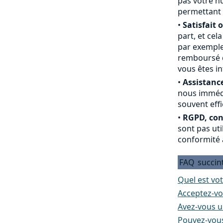
pas votre nu
permettant 
•
Satisfait 
part, et cel
par exemple
remboursé du
vous êtes i
•
Assistance
nous immédi
souvent effi
•
RGPD, conf
sont pas ut
conformité 
FAQ
succin
Quel est vot
Acceptez-vo
Avez-vous un
Pouvez-vous