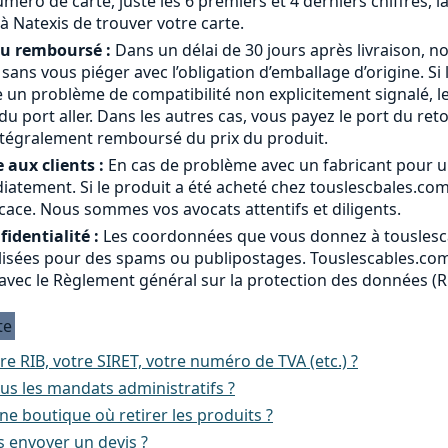
méro de carte, juste les 6 premiers et 4 derniers chiffres, l
à Natexis de trouver votre carte.
ou remboursé :
Dans un délai de 30 jours après livraison, n
a sans vous piéger avec l’obligation d’emballage d’origine. Si 
 un problème de compatibilité non explicitement signalé, le
 port aller. Dans les autres cas, vous payez le port du ret
ntégralement remboursé du prix du produit.
 aux clients :
En cas de problème avec un fabricant pour u
atement. Si le produit a été acheté chez touslescbales.co
cace. Nous sommes vos avocats attentifs et diligents.
identialité :
Les coordonnées que vous donnez à touslesc
ilisées pour des spams ou publipostages. Touslescables.com 
avec le Règlement général sur la protection des données (
te
re RIB, votre SIRET, votre numéro de TVA (etc.) ?
us les mandats administratifs ?
e boutique où retirer les produits ?
 envoyer un devis ?