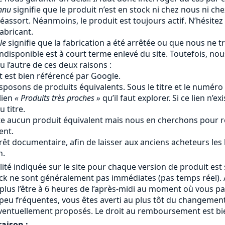
nnu
signifie que le produit n’est en stock ni chez nous ni ch
éassort. Néanmoins, le produit est toujours actif. N’hésitez
fabricant.
le
signifie que la fabrication a été arrêtée ou que nous ne tr
ndisponible est à court terme enlevé du site. Toutefois, no
u l’autre de ces deux raisons :
t est bien référencé par Google.
sposons de produits équivalents. Sous le titre et le numéro
lien
« Produits très proches »
qu’il faut explorer. Si ce lien n’ex
 titre.
iste aucun produit équivalent mais nous en cherchons pour r
ent.
rêt documentaire, afin de laisser aux anciens acheteurs les
n.
lité indiquée sur le site pour chaque version de produit est 
ock ne sont généralement pas immédiates (pas temps réel). A
 plus l’être à 6 heures de l’après-midi au moment où vous 
eu fréquentes, vous êtes averti au plus tôt du changement
ventuellement proposés. Le droit au remboursement est bie
raison :