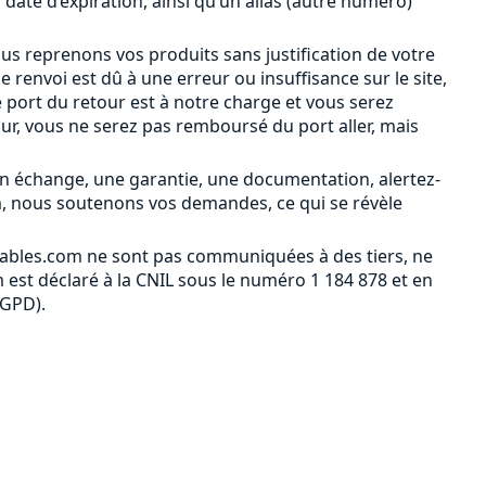
a date d’expiration, ainsi qu’un alias (autre numéro)
ous reprenons vos produits sans justification de votre
le renvoi est dû à une erreur ou insuffisance sur le site,
 port du retour est à notre charge et vous serez
our, vous ne serez pas remboursé du port aller, mais
n échange, une garantie, une documentation, alertez-
m, nous soutenons vos demandes, ce qui se révèle
ables.com ne sont pas communiquées à des tiers, ne
est déclaré à la CNIL sous le numéro 1 184 878 et en
RGPD).