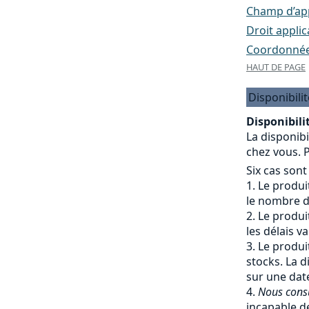
Champ d’appl
Droit applic
Coordonnées
HAUT DE PAGE
Disponibilit
Disponibilit
La disponibi
chez vous. P
Six cas sont
Le produit
le nombre de
Le produit
les délais v
Le produit
stocks. La d
sur une date
Nous cons
incapable de