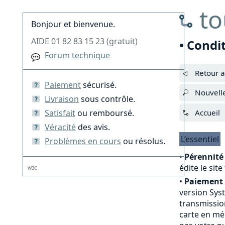
to
Bonjour et bienvenue.
AIDE 01 82 83 15 23 (gratuit)
• Condi
Forum technique
Retour a
Paiement
sécurisé.
Nouvell
Livraison
sous contrôle.
Satisfait
ou remboursé.
Accueil
Véracité
des avis.
L’essentiel
Problèmes en cours
ou résolus.
•
Pérennité 
édite le sit
W3C
•
Paiement 
version Sys
transmission
carte en mé