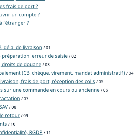
es frais de port ?
vrir un compte ?
à l’étranger ?
, délai de livraison
/ 01
 préparation, erreur de saisie
/ 02
, droits de douane
/ 03
aiement (CB, chèque, virement, mandat administratif)
/ 04
ivraison, frais de port, réception des colis
/ 05
ns sur une commande en cours ou ancienne
/ 06
ractation
/ 07
 SAV
/ 08
e retour
/ 09
ents
/ 10
nfidentialité, RGDP
/ 11