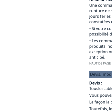
Une commande
rupture de s
jours férié
constatées d
• Si votre 
possibilité d
• Les comma
produits, n
exception o
anticipé.
HAUT DE PAGE
Devis,
mod
Devis :
Touslescabl
Vous pouvez 
La façon la
Toutefois, l