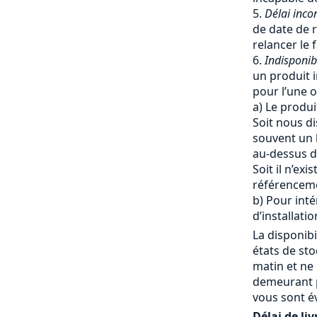
Délai inco
de date de r
relancer le 
Indisponib
un produit i
pour l’une o
a) Le produi
Soit nous di
souvent un 
au-dessus du
Soit il n’ex
référencem
b) Pour inté
d’installatio
La disponibi
états de st
matin et ne
demeurant p
vous sont é
Délai de liv