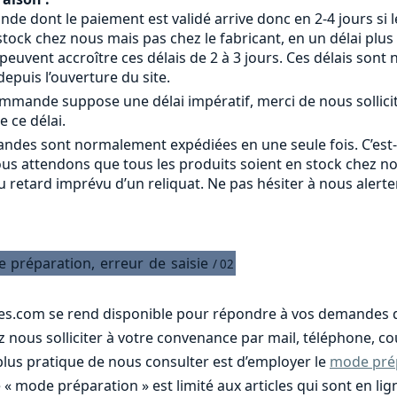
 dont le paiement est validé arrive donc en 2-4 jours si le
tock chez nous mais pas chez le fabricant, en un délai plus
s peuvent accroître ces délais de 2 à 3 jours. Ces délais s
epuis l’ouverture du site.
commande suppose une délai impératif, merci de nous sollici
e ce délai.
ndes sont normalement expédiées en une seule fois. C’est
ous attendons que tous les produits soient en stock chez n
u retard imprévu d’un reliquat. Ne pas hésiter à nous alert
e
préparation,
erreur
de
saisie
/ 02
es.com se rend disponible pour répondre à vos demandes d
nous solliciter à votre convenance par mail, téléphone, cou
 plus pratique de nous consulter est d’employer le
mode pré
e « mode préparation » est limité aux articles qui sont en 