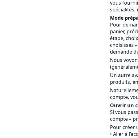
vous fournir
spécialités,
Mode prépa
Pour demand
panier, préc
étape, choi
choisissez 
demande de 
Nous voyons
(généraleme
Un autre av
produits, en
Naturelleme
compte, vou
Ouvrir un co
Si vous pass
compte « pr
Pour créer 
Aller à l’a