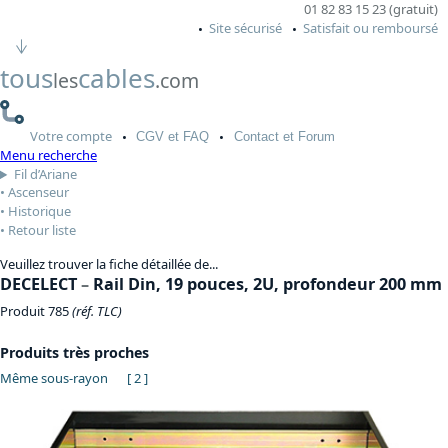
01 82 83 15 23 (gratuit)
Site sécurisé
Satisfait ou remboursé
tous
cables
les
.com
Votre
compte
CGV
et FAQ
Contact
et Forum
Menu recherche
Fil d’Ariane
Ascenseur
Historique
Retour liste
Veuillez trouver la fiche détaillée de...
DECELECT
–
Rail Din, 19 pouces, 2U, profondeur 200 mm
Produit 785
(réf. TLC)
Produits très proches
Même sous-rayon
[ 2 ]