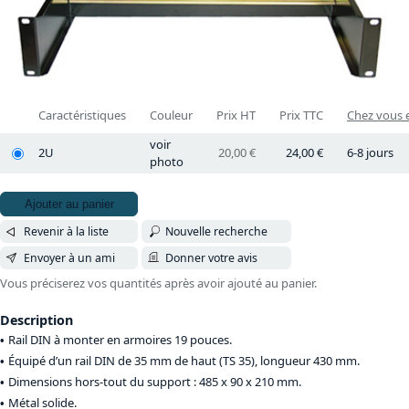
Caractéristiques
Couleur
Prix HT
Prix TTC
Chez vous e
voir
2U
20,00 €
24,00 €
6-8 jours
photo
Ajouter au panier
Revenir à la liste
Nouvelle recherche
Envoyer à un ami
Donner votre avis
Vous préciserez vos quantités après avoir ajouté au panier.
Description
Rail DIN à monter en armoires 19 pouces.
Équipé d’un rail DIN de 35 mm de haut (TS 35), longueur 430 mm.
Dimensions hors-tout du support : 485 x 90 x 210 mm.
Métal solide.