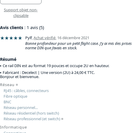
Support objet non-
clipsable
Avis clients
: 1 avis (5)
★★★★★
Pylf
,
Achat vérifié
,
16 décembre 2021
Bonne profondeur pour un petit flight case. J’y ai mis des prises
norme DIN que j’avais en stock.
Résumé
Ce rail DIN est au format 19 pouces et occupe 2U en hauteur.
Fabricant : Decelect |
Une version (2U) à 24,00 € TTC
.
Bonjour et bienvenue.
Réseau
¤
RJ45 : câbles, connecteurs
Fibre optique
BNC
Réseau personnel...
Réseau résidentiel (hors switch)
Réseau professionnel (et switch)
¤
Informatique
Connectique...