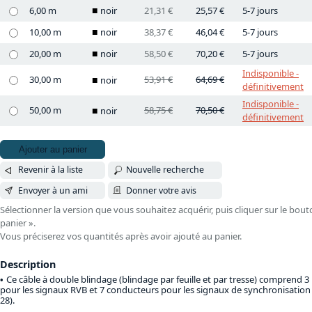
6,00 m
noir
21,31 €
25,57 €
5-7 jours
10,00 m
noir
38,37 €
46,04 €
5-7 jours
20,00 m
noir
58,50 €
70,20 €
5-7 jours
Indisponible -
30,00 m
53,91 €
64,69 €
noir
définitivement
Indisponible -
50,00 m
58,75 €
70,50 €
noir
définitivement
Ajouter au panier
Revenir à la liste
Nouvelle recherche
Envoyer à un ami
Donner votre avis
Sélectionner la version que vous souhaitez acquérir, puis cliquer sur le bout
panier ».
Vous préciserez vos quantités après avoir ajouté au panier.
Description
Ce câble à double blindage (blindage par feuille et par tresse) comprend 3 
pour les signaux RVB et 7 conducteurs pour les signaux de synchronisation
28).