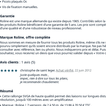
Picots plaqués Or.
Vis de fixation manuelles.
Garantie
Roline est une marque allemande qui existe depuis 1965. Contrôlés selon l
les produits Roline bénéficient d’une garantie de 5 ans. Les prix sont compéti
d’une qualité et d’une robustesse de niveau professionnel.
Marque Roline, offre complète
Nous sommes en mesure de fournir tous les produits Roline, même s’ils ne s
pourvu simplement qu’ils soient encore distribués par la marque. Ne pas hé
consulter avec référence, lien ou photo. Nous indiquerons prix et délai. Puis,
souhaitez, vous recevrez un devis que vous pourrez valider depuis « Votre 
Avis clients
: 1 avis (5)
★★★★★
christophe de saint leger
,
Achat vérifié
,
22 juin 2012
Juste quelques mots ,
impec, rien à dire sur tous les plans,
je recommande chaudement.
Résumé
Cette rallonge SVGA de haute qualité permet des liaisons sur longues dis
résolution, jusqu’à 100 mètres avec un amplificateur.
Marque : Roline |
7 versions, de 2 à 50 m, de 13,86 à 70,50 € TTC
.