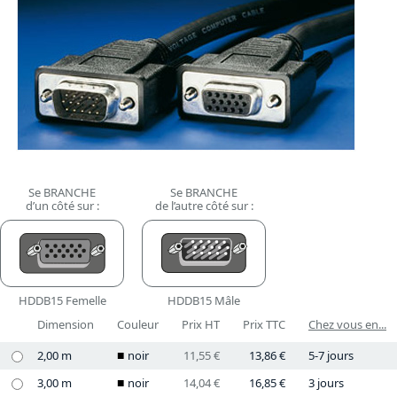
Se BRANCHE
Se BRANCHE
d’un côté sur :
de l’autre côté sur :
HDDB15 Femelle
HDDB15 Mâle
Dimension
Couleur
Prix HT
Prix TTC
Chez vous en...
2,00 m
noir
11,55 €
13,86 €
5-7 jours
3,00 m
noir
14,04 €
16,85 €
3 jours