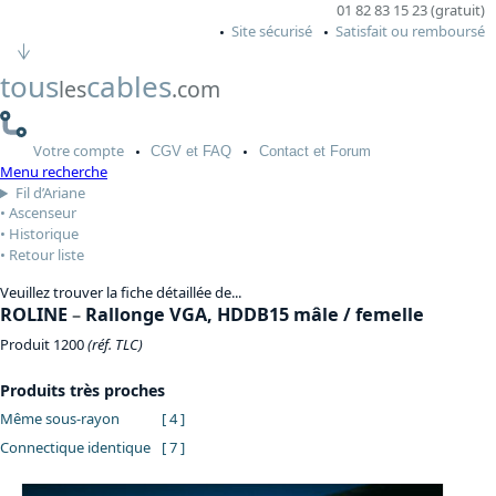
01 82 83 15 23 (gratuit)
Site sécurisé
Satisfait ou remboursé
tous
cables
les
.com
Votre
compte
CGV
et FAQ
Contact
et Forum
Menu recherche
Fil d’Ariane
Ascenseur
Historique
Retour liste
Veuillez trouver la fiche détaillée de...
ROLINE
–
Rallonge VGA, HDDB15 mâle / femelle
Produit 1200
(réf. TLC)
Produits très proches
Même sous-rayon
[ 4 ]
Connectique identique
[ 7 ]