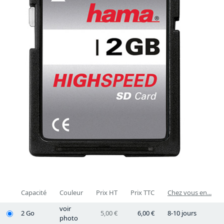
Capacité
Couleur
Prix HT
Prix TTC
Chez vous en...
voir
2 Go
5,00 €
6,00 €
8-10 jours
photo