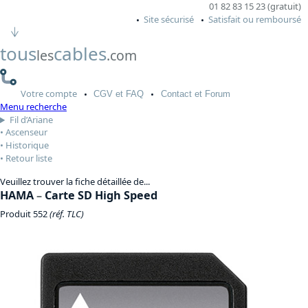
01 82 83 15 23 (gratuit)
Site sécurisé
Satisfait ou remboursé
tous
cables
les
.com
Votre
compte
CGV
et FAQ
Contact
et Forum
Menu recherche
Fil d’Ariane
Ascenseur
Historique
Retour liste
Veuillez trouver la fiche détaillée de...
HAMA
–
Carte SD High Speed
Produit 552
(réf. TLC)