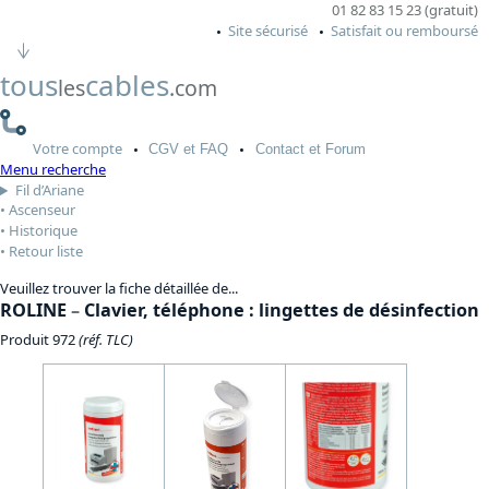
01 82 83 15 23 (gratuit)
Site sécurisé
Satisfait ou remboursé
tous
cables
les
.com
Votre
compte
CGV
et FAQ
Contact
et Forum
Menu recherche
Fil d’Ariane
Ascenseur
Historique
Retour liste
Veuillez trouver la fiche détaillée de...
ROLINE
–
Clavier, téléphone : lingettes de désinfection
Produit 972
(réf. TLC)