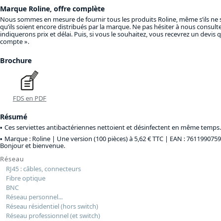
Marque Roline, offre complète
Nous sommes en mesure de fournir tous les produits Roline, même s’ils ne
qu’ils soient encore distribués par la marque. Ne pas hésiter à nous consult
indiquerons prix et délai. Puis, si vous le souhaitez, vous recevrez un devis
compte ».
Brochure
FDS en PDF
Résumé
Ces serviettes antibactériennes nettoient et désinfectent en même temps.
Marque : Roline |
Une version (100 pièces) à 5,62 € TTC
| EAN : 7611990759
Bonjour et bienvenue.
Réseau
RJ45 : câbles, connecteurs
Fibre optique
BNC
Réseau personnel...
Réseau résidentiel (hors switch)
Réseau professionnel (et switch)