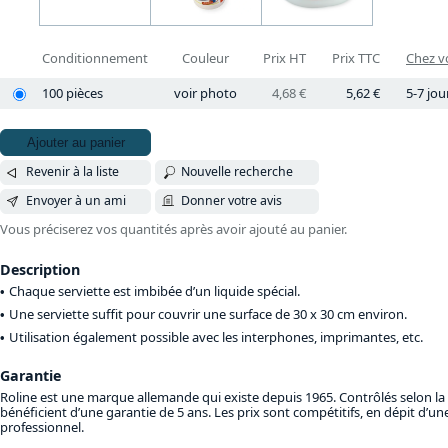
Conditionnement
Couleur
Prix HT
Prix TTC
Chez vo
100 pièces
voir photo
4,68 €
5,62 €
5-7 jou
Ajouter au panier
Revenir à la liste
Nouvelle recherche
Envoyer à un ami
Donner votre avis
Vous préciserez vos quantités après avoir ajouté au panier.
Description
Chaque serviette est imbibée d’un liquide spécial.
Une serviette suffit pour couvrir une surface de 30 x 30 cm environ.
Utilisation également possible avec les interphones, imprimantes, etc.
Garantie
Roline est une marque allemande qui existe depuis 1965. Contrôlés selon la
bénéficient d’une garantie de 5 ans. Les prix sont compétitifs, en dépit d’u
professionnel.