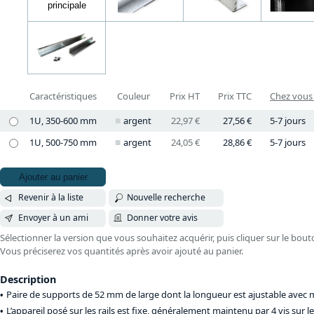
Caractéristiques
Couleur
Prix HT
Prix TTC
Chez vous 
1U, 350-600 mm
argent
22,97 €
27,56 €
5-7 jours
1U, 500-750 mm
argent
24,05 €
28,86 €
5-7 jours
Ajouter au panier
Revenir à la liste
Nouvelle recherche
Envoyer à un ami
Donner votre avis
Sélectionner la version que vous souhaitez acquérir, puis cliquer sur le bout
Vous préciserez vos quantités après avoir ajouté au panier.
Description
Paire de supports de 52 mm de large dont la longueur est ajustable avec
L’appareil posé sur les rails est fixe, généralement maintenu par 4 vis sur 