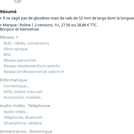
PDF
Résumé
Il ne s’agit pas de glissières mais de rails de 52 mm de large dont la longueur
Marque : Roline |
2 versions, 1U, 27,56 ou 28,86 € TTC
.
Bonjour et bienvenue.
Réseau
¤
RJ45 : câbles, connecteurs
Fibre optique
BNC
Réseau personnel...
Réseau résidentiel (hors switch)
Réseau professionnel (et switch)
¤
Informatique
Connectique...
KVM, station d'accueil
Accessoires, mobilier...
Audio-Vidéo, Téléphonie
Audio-Vidéo...
Téléphonie, Bluetooth
Smartphone, tablette
Alimentation, Domotique