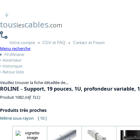
tous
cables
les
.com
Votre
compte
CGV
et FAQ
Contact
et Forum
Menu recherche
Fil d’Ariane
Ascenseur
Historique
Retour liste
Veuillez trouver la fiche détaillée de...
ROLINE
–
Support, 19 pouces, 1U, profondeur variable, 1
Produit 1082
(réf. TLC)
Produits très proches
Même sous-rayon
[ 10 ]