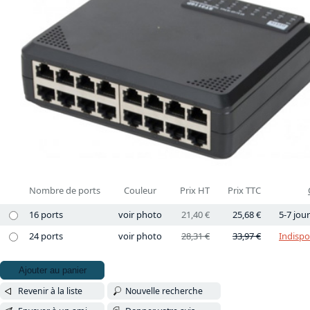
Nombre de ports
Couleur
Prix HT
Prix TTC
16 ports
voir photo
21,40 €
25,68 €
5-7 jou
24 ports
voir photo
28,31 €
33,97 €
Indispo
Ajouter au panier
Revenir à la liste
Nouvelle recherche