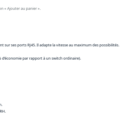
on « Ajouter au panier ».
ur ses ports RJ45. Il adapte la vitesse au maximum des possibilités.
% d’économie par rapport à un switch ordinaire).
m.
 RH.