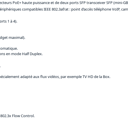
ecteurs PoE+ haute puissance et de deux ports SFP transceiver SFP (mini-GBI
iphériques compatibles IEEE 802.3af/at : point d’accès téléphone VoIP, camé
ts 1 à 4).
udget maximal).
utomatique.
ions en mode Half Duplex.
.
pécialement adapté aux flux vidéos, par exemple TV HD de la Box.
 802.3x Flow Control.