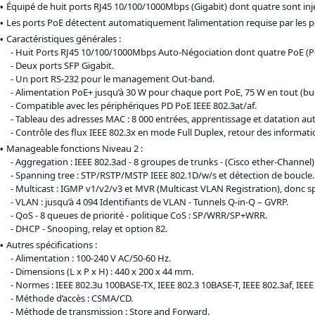
Équipé de huit ports RJ45 10/100/1000Mbps (Gigabit) dont quatre sont inj
Les ports PoE détectent automatiquement l’alimentation requise par les pér
Caractéristiques générales :
Huit Ports RJ45 10/100/1000Mbps Auto-Négociation dont quatre PoE (Por
Deux ports SFP Gigabit.
Un port RS-232 pour le management Out-band.
Alimentation PoE+ jusqu’à 30 W pour chaque port PoE, 75 W en tout (b
Compatible avec les périphériques PD PoE IEEE 802.3at/af.
Tableau des adresses MAC : 8 000 entrées, apprentissage et datation a
Contrôle des flux IEEE 802.3x en mode Full Duplex, retour des informat
Manageable fonctions Niveau 2 :
Aggregation : IEEE 802.3ad - 8 groupes de trunks - (Cisco ether-Channel)
Spanning tree : STP/RSTP/MSTP IEEE 802.1D/w/s et détection de boucle.
Multicast : IGMP v1/v2/v3 et MVR (Multicast VLAN Registration), donc s
VLAN : jusqu’à 4 094 Identifiants de VLAN - Tunnels Q-in-Q – GVRP.
QoS - 8 queues de priorité - politique CoS : SP/WRR/SP+WRR.
DHCP - Snooping, relay et option 82.
Autres spécifications :
Alimentation : 100-240 V AC/50-60 Hz.
Dimensions (L x P x H) : 440 x 200 x 44 mm.
Normes : IEEE 802.3u 100BASE-TX, IEEE 802.3 10BASE-T, IEEE 802.3af, IEEE
Méthode d’accès : CSMA/CD.
Méthode de transmission : Store and Forward.