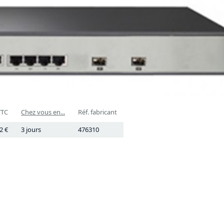
TTC
Chez vous en...
Réf. fabricant
2 €
3 jours
476310