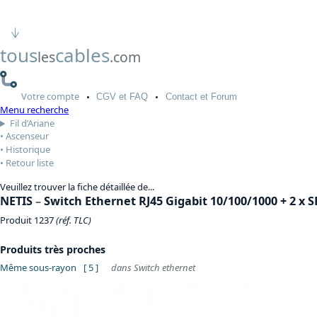
tous
cables
les
.com
Votre
compte
CGV
et FAQ
Contact
et Forum
Menu recherche
Fil d’Ariane
Ascenseur
Historique
Retour liste
Veuillez trouver la fiche détaillée de...
NETIS
–
Switch Ethernet RJ45 Gigabit 10/100/1000 + 2 x S
Produit 1237
(réf. TLC)
Produits très proches
Même sous-rayon
[ 5 ]
dans Switch ethernet