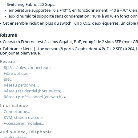
Switching Fabric : 20 Gbps.
Température supportée : 0 à +40° C en fonctionnement ; -40 à +70° C en
Taux d’humidité supporté sans condensation : 10 % à 90 % en fonctionn
Cet ensemble inclut en plus du switch : un x QIG, deux équerres, un câble 
Résumé
Ce switch Ethernet est à la fois Gigabit, PoE, équipé de 2 slots SFP (mini-G
Fabricant : Netis |
Une version (8 ports Gigabit dont 4 PoE + 2 SFP) à 204,1
Bonjour et bienvenue.
Réseau
¤
RJ45 : câbles, connecteurs
Fibre optique
¤
BNC
Réseau personnel...
Réseau résidentiel (hors switch)
Réseau professionnel (et switch)
¤
Informatique
Connectique...
KVM, station d'accueil
Accessoires, mobilier...
Audio-Vidéo, Téléphonie