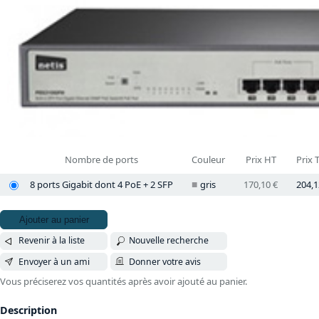
Nombre de ports
Couleur
Prix HT
Prix 
8 ports Gigabit dont 4 PoE + 2 SFP
gris
170,10 €
204,1
Ajouter au panier
Revenir à la liste
Nouvelle recherche
Envoyer à un ami
Donner votre avis
Vous préciserez vos quantités après avoir ajouté au panier.
Description