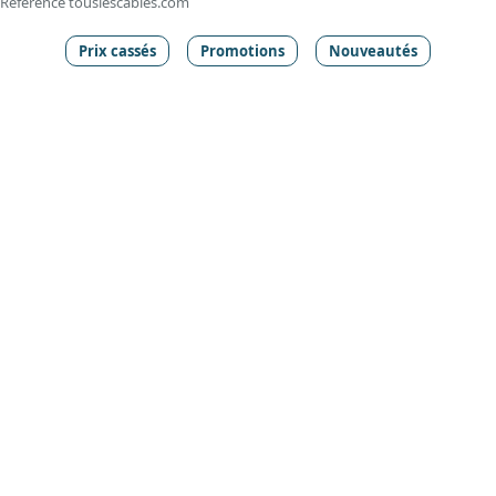
Référence touslescables.com
Prix cassés
Promotions
Nouveautés