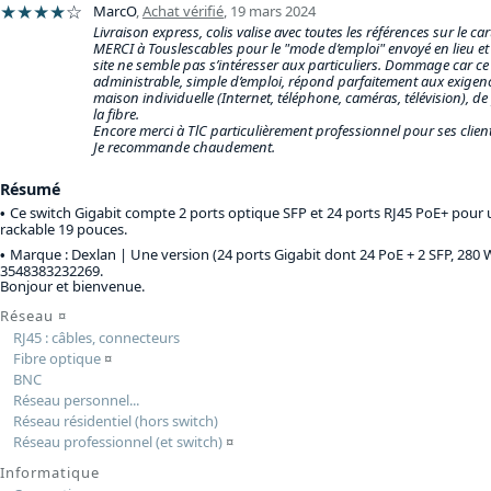
★★★★
☆
MarcO
,
Achat vérifié
,
19 mars 2024
Livraison express, colis valise avec toutes les références sur le car
MERCI à Touslescables pour le "mode d’emploi" envoyé en lieu et 
site ne semble pas s’intéresser aux particuliers. Dommage car 
administrable, simple d’emploi, répond parfaitement aux exigen
maison individuelle (Internet, téléphone, caméras, télévision), de 
la fibre.
Encore merci à TlC particulièrement professionnel pour ses client
Je recommande chaudement.
Résumé
Ce switch Gigabit compte 2 ports optique SFP et 24 ports RJ45 PoE+ pour u
rackable 19 pouces.
Marque : Dexlan |
Une version (24 ports Gigabit dont 24 PoE + 2 SFP, 280 
3548383232269.
Bonjour et bienvenue.
Réseau
¤
RJ45 : câbles, connecteurs
Fibre optique
¤
BNC
Réseau personnel...
Réseau résidentiel (hors switch)
Réseau professionnel (et switch)
¤
Informatique