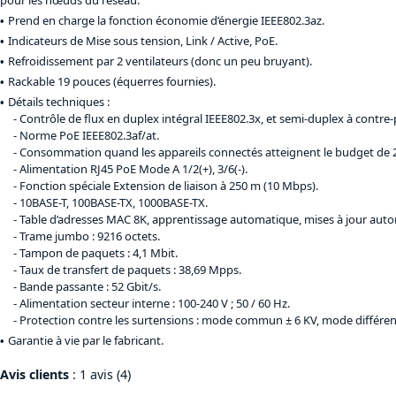
Prend en charge la fonction économie d’énergie IEEE802.3az.
Indicateurs de Mise sous tension, Link / Active, PoE.
Refroidissement par 2 ventilateurs (donc un peu bruyant).
Rackable 19 pouces (équerres fournies).
Détails techniques :
Contrôle de flux en duplex intégral IEEE802.3x, et semi-duplex à contre-
Norme PoE IEEE802.3af/at.
Consommation quand les appareils connectés atteignent le budget de 2
Alimentation RJ45 PoE Mode A 1/2(+), 3/6(-).
Fonction spéciale Extension de liaison à 250 m (10 Mbps).
10BASE-T, 100BASE-TX, 1000BASE-TX.
Table d’adresses MAC 8K, apprentissage automatique, mises à jour aut
Trame jumbo : 9216 octets.
Tampon de paquets : 4,1 Mbit.
Taux de transfert de paquets : 38,69 Mpps.
Bande passante : 52 Gbit/s.
Alimentation secteur interne : 100-240 V ; 50 / 60 Hz.
Protection contre les surtensions : mode commun ± 6 KV, mode différenti
Garantie à vie par le fabricant.
Avis clients
: 1 avis (4)