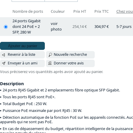
Nombre de ports
Couleur
Prix HT
Prix TTC
Chez vous
24 ports Gigabit
voir
dont 24 PoE + 2
254,14 €
304,97 €
5-7 jours
photo
SFP, 280 W
Ajouter au panier
Revenir à la liste
Nouvelle recherche
Envoyer à un ami
Donner votre avis
Vous préciserez vos quantités après avoir ajouté au panier.
Description
24 ports RJ45 Gigabit et 2 emplacements fibre optique SFP Gigabit.
Tous les ports RJ45 sont PoE+.
Total Budget PoE : 250 W.
Puissance PoE maximale par port RJ45 : 30 W.
Détection automatique de la fonction PoE sur les appareils connectés. Auc
appareils qui ne sont pas PoE.
En cas de dépassement du budget, répartition intelligente de la puissance 
pour les nœuds du réseau.