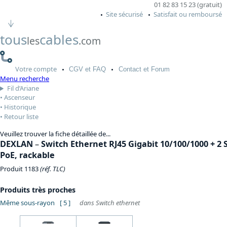
01 82 83 15 23 (gratuit)
Site sécurisé
Satisfait ou remboursé
tous
cables
les
.com
Votre
compte
CGV
et FAQ
Contact
et Forum
Menu recherche
Fil d’Ariane
Ascenseur
Historique
Retour liste
Veuillez trouver la fiche détaillée de...
DEXLAN
–
Switch Ethernet RJ45 Gigabit 10/100/1000 + 2 
PoE, rackable
Produit 1183
(réf. TLC)
Produits très proches
Même sous-rayon
[ 5 ]
dans Switch ethernet