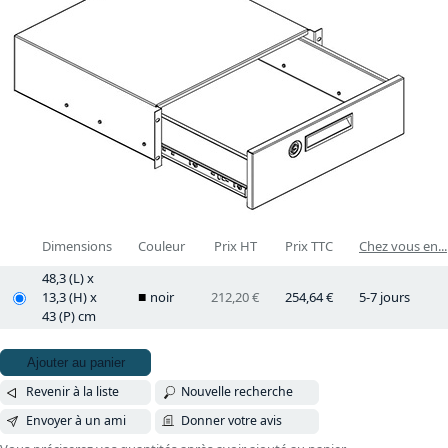
Dimensions
Couleur
Prix HT
Prix TTC
Chez vous en...
48,3 (L) x
13,3 (H) x
noir
212,20 €
254,64 €
5-7 jours
43 (P) cm
Ajouter au panier
Revenir à la liste
Nouvelle recherche
Envoyer à un ami
Donner votre avis