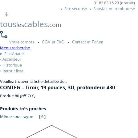
01 82 83 15 23 (gratuit)
Site sécurisé
Satisfait ou remboursé
tous
cables
les
.com
Votre
compte
CGV
et FAQ
Contact
et Forum
Menu recherche
Fil d’Ariane
Ascenseur
Historique
Retour liste
Veuillez trouver la fiche détaillée de...
CONTEG
–
Tiroir, 19 pouces, 3U, profondeur 430
Produit 80
(réf. TLC)
Produits très proches
Même sous-rayon
[ 6 ]