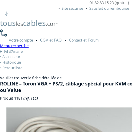
01 82 83 15 23 (gratuit)
Site sécurisé
Satisfait ou remboursé
tous
cables
les
.com
Votre
compte
CGV
et FAQ
Contact
et Forum
Menu recherche
Fil d’Ariane
Ascenseur
Historique
Retour liste
Veuillez trouver la fiche détaillée de...
ROLINE
–
Toron VGA + PS/2, câblage spécial pour KVM c
ou Value
Produit 1181
(réf. TLC)