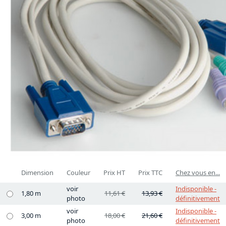
Dimension
Couleur
Prix HT
Prix TTC
Chez vous en...
voir
Indisponible -
1,80 m
11,61 €
13,93 €
photo
définitivement
voir
Indisponible -
3,00 m
18,00 €
21,60 €
photo
définitivement