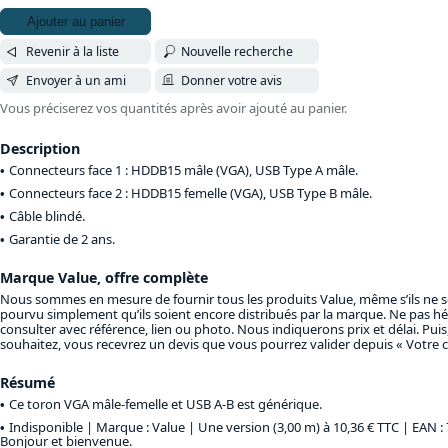
Ajouter au panier
Revenir à la liste
Nouvelle recherche
Envoyer à un ami
Donner votre avis
Vous préciserez vos quantités après avoir ajouté au panier.
Description
Connecteurs face 1 : HDDB15 mâle (VGA), USB Type A mâle.
Connecteurs face 2 : HDDB15 femelle (VGA), USB Type B mâle.
Câble blindé.
Garantie de 2 ans.
Marque Value, offre complète
Nous sommes en mesure de fournir tous les produits Value, même s’ils ne s
pourvu simplement qu’ils soient encore distribués par la marque. Ne pas hé
consulter avec référence, lien ou photo. Nous indiquerons prix et délai. Puis,
souhaitez, vous recevrez un devis que vous pourrez valider depuis « Votre 
Résumé
Ce toron VGA mâle-femelle et USB A-B est générique.
Indisponible | Marque : Value |
Une version (3,00 m) à 10,36 € TTC
| EAN :
Bonjour et bienvenue.