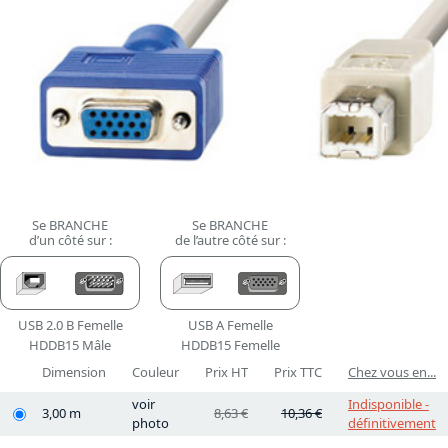
Se BRANCHE
Se BRANCHE
d’un côté sur :
de l’autre côté sur :
USB 2.0 B Femelle
USB A Femelle
HDDB15 Mâle
HDDB15 Femelle
Dimension
Couleur
Prix HT
Prix TTC
Chez vous en...
voir
Indisponible -
3,00 m
8,63 €
10,36 €
photo
définitivement