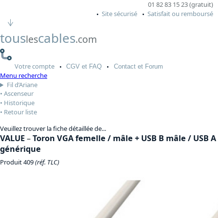
01 82 83 15 23 (gratuit)
Site sécurisé
Satisfait ou remboursé
tous
cables
les
.com
Votre
compte
CGV
et FAQ
Contact
et Forum
Menu recherche
Fil d’Ariane
Ascenseur
Historique
Retour liste
Veuillez trouver la fiche détaillée de...
VALUE
–
Toron VGA femelle / mâle + USB B mâle / USB A
générique
Produit 409
(réf. TLC)