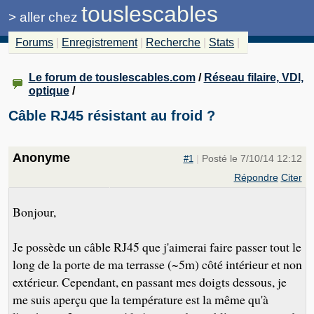
touslescables
>
aller chez
Forums
|
Enregistrement
|
Recherche
|
Stats
|
Le forum de touslescables.com
/
Réseau filaire, VDI,
optique
/
Câble RJ45 résistant au froid ?
Anonyme
|
Posté le 7/10/14 12:12
#1
Répondre
Citer
Bonjour,
Je possède un câble RJ45 que j'aimerai faire passer tout le
long de la porte de ma terrasse (~5m) côté intérieur et non
extérieur. Cependant, en passant mes doigts dessous, je
me suis aperçu que la température est la même qu'à