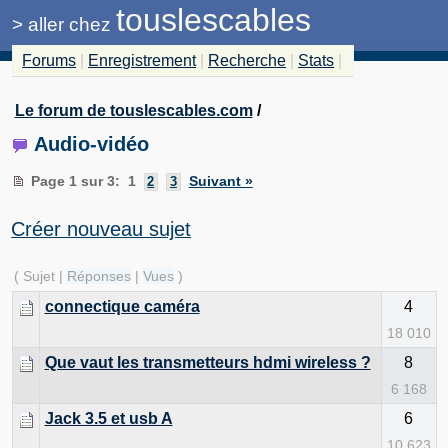
touslescables
>
aller chez
Forums
|
Enregistrement
|
Recherche
|
Stats
|
Le forum de touslescables.com
/
Audio-vidéo
Page 1 sur 3
:
1
Suivant »
2
3
Créer nouveau sujet
( Sujet |
Réponses
|
Vues
)
connectique caméra
4
18 010
Que vaut les transmetteurs hdmi wireless ?
8
6 168
Jack 3.5 et usb A
6
10 623