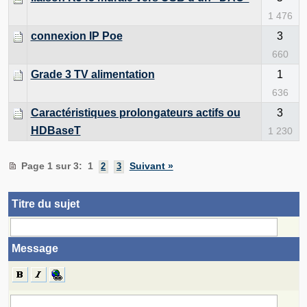
1 476
connexion IP Poe
3
660
Grade 3 TV alimentation
1
636
Caractéristiques prolongateurs actifs ou
3
HDBaseT
1 230
Page 1 sur 3
:
1
Suivant »
2
3
Titre du sujet
Message