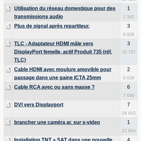
Utilisation du réseau domestique pour des
1
transmissions audio
1 342
Plus de signal après repartiteur.
3
8 828
TLC - Adaptateur HDMI mâle vers
3
DisplayPort femelle, actif Produit 735 (réf.
15 757
TLC)
Cable HDMI avec moulure amovible pour
2
passage dans une gaine ICTA 25mm
5 028
Cable RCA avec ou sans masse ?
6
7 590
DVI vers Displayport
7
24 415
brancher une caméra ar. sur s-video
1
22 864
Installation TNT + SAT dans une nouvelle
4