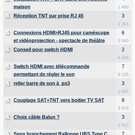
maison
1 499
Réception TNT par prise RJ 45
3
2 361
Connexions HDMI>RJ45 pour caméscope
6
et vidéoprojection - spectacle de théâtre
5 040
Conseil pour switch HDMI
2
6 428
Switch HDMI avec télécommande
7
permettant de régler le son
8 125
relier barre de son à ps3
3
1 567
Couplage SAT+TNT vers boitier TV SAT
8
3 875
Choix câble Balun ?
3
2 913
Sens branchement Rallonge UBS Type C
7