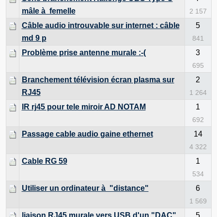
mâle à femelle
2 157
Câble audio introuvable sur internet : câble
5
md 9 p
841
Problème prise antenne murale :-(
3
695
Branchement télévision écran plasma sur
2
RJ45
1 264
IR rj45 pour tele miroir AD NOTAM
1
692
Passage cable audio gaine ethernet
14
4 322
Cable RG 59
1
534
Utiliser un ordinateur à "distance"
6
1 569
liaison RJ45 murale vers USB d'un "DAC"
5