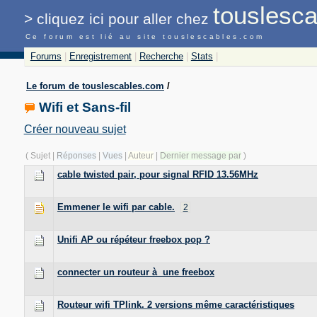
touslesca
>
cliquez ici pour
aller chez
Ce forum est lié au site touslescables.com
Forums
|
Enregistrement
|
Recherche
|
Stats
|
Le forum de touslescables.com
/
Wifi et Sans-fil
Créer nouveau sujet
( Sujet |
Réponses
|
Vues
|
Auteur
|
Dernier message par
)
cable twisted pair, pour signal RFID 13.56MHz
Emmener le wifi par cable.
2
Unifi AP ou répéteur freebox pop ?
connecter un routeur à une freebox
Routeur wifi TPlink. 2 versions même caractéristiques