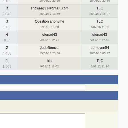
3 199
16/06/20 23:30
18/06/20 23:46
3
snowreg31@gmail .com
TLC
2 040
26/04/17 14:59
26/04/17 18:27
3
Question anonyme
TLC
6 736
1/11/08 18:28
1/07/16 11:56
4
elenad43
elenad43
817
4/12/15 12:21
5/12/15 17:46
2
JodeSomval
Lemeyen54
4 468
15/04/13 23:58
28/04/15 05:17
1
hiot
TLC
1 909
9/01/12 11:02
9/01/12 11:30