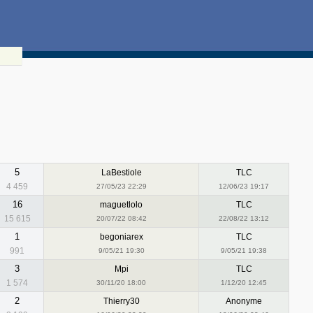
5
LaBestiole
TLC
4 459
27/05/23 22:29
12/06/23 19:17
16
maguetlolo
TLC
15 615
20/07/22 08:42
22/08/22 13:12
1
begoniarex
TLC
991
9/05/21 19:30
9/05/21 19:38
3
Mpi
TLC
1 574
30/11/20 18:00
1/12/20 12:45
2
Thierry30
Anonyme