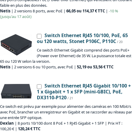
faible en plus des données.
Netis
| 2 versions 8 ports, avec PoE |
66,05 ou 114,37 € TTC
|
-10 %
(jusqu'au 17 août)
Switch Ethernet RJ45 10/100, PoE, 65
ou 120 watts, Stonet P106C, P110C
/ 20
Ce switch Ethernet Gigabit comprend des ports PoE+
(Power over Ethernet) de 35 W. La puissance totale est
65 ou 120 W selon la version.
Netis
| 2 versions 6 ou 10 ports, avec PoE |
52,19 ou 53,56 € TTC
Switch Ethernet RJ45 Gigabit 10/100 +
1 x Gigabit + 1 x SFP (mini-GBIC), PoE,
DX3110-P120
/ 21
Ce switch est prévu par exemple pour alimenter des caméras en 100 Mbit/s
avec PoE, brancher un enregistreur en Gigabit et se raccorder au réseau par
une entrée SFP optique.
Dexlan
| 8 ports 10/100 dont 8 PoE + 1 RJ45 Gigabit + 1 SFP | Prix HT :
100,20 € |
120,24 € TTC