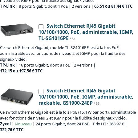
niveau 2 et IGMP pour la fluidité des signaux vidéo.
TP-Link
| 8 ports Gigabit, dont 4 PoE | 2 versions |
65,51 ou 81,44 € TTC
Switch Ethernet RJ45 Gigabit
10/100/1000, PoE, administrable, IGMP,
TL-SG1016PE
/ 34
Ce switch Ethernet Gigabit, modèle TL-SG1016PE, est à la fois PoE,
administrable avec fonctions de niveau 2 et IGMP pour la fluidité des
signaux vidéo.
TP-Link
| 16 ports Gigabit, dont 8 PoE | 2 versions |
172,15 ou 197,56 € TTC
Switch Ethernet RJ45 Gigabit
10/100/1000, PoE, IGMP, administrable,
rackable, GS1900-24EP
/ 35
Ce switch Ethernet Gigabit est à la fois PoE (15,4 W par port), administrable
avec fonctions de niveau 2 et IGMP pour la fluidité des signaux vidéo.
Zyxel
|
Nouveau
| 24 ports Gigabit, dont 24 PoE | Prix HT : 268,97 € |
322,76 € TTC