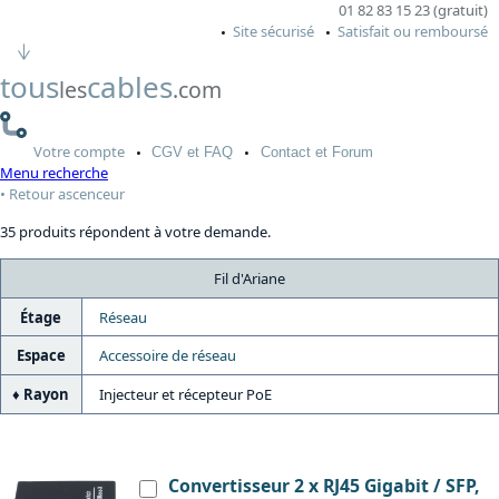
01 82 83 15 23 (gratuit)
Site sécurisé
Satisfait ou remboursé
tous
cables
les
.com
Votre
compte
CGV
et FAQ
Contact
et Forum
Menu recherche
Retour ascenceur
35 produits répondent à votre demande.
Fil d'Ariane
Étage
Réseau
Espace
Accessoire de réseau
Rayon
Injecteur et récepteur PoE
Convertisseur 2 x RJ45 Gigabit / SFP,