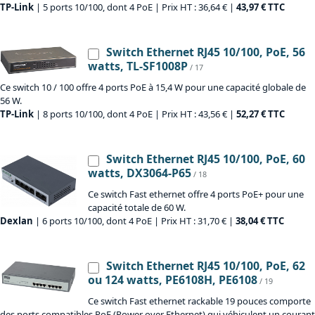
TP-Link
| 5 ports 10/100, dont 4 PoE | Prix HT : 36,64 € |
43,97 € TTC
Switch Ethernet RJ45 10/100, PoE, 56
watts, TL-SF1008P
/ 17
Ce switch 10 / 100 offre 4 ports PoE à 15,4 W pour une capacité globale de
56 W.
TP-Link
| 8 ports 10/100, dont 4 PoE | Prix HT : 43,56 € |
52,27 € TTC
Switch Ethernet RJ45 10/100, PoE, 60
watts, DX3064-P65
/ 18
Ce switch Fast ethernet offre 4 ports PoE+ pour une
capacité totale de 60 W.
Dexlan
| 6 ports 10/100, dont 4 PoE | Prix HT : 31,70 € |
38,04 € TTC
Switch Ethernet RJ45 10/100, PoE, 62
ou 124 watts, PE6108H, PE6108
/ 19
Ce switch Fast ethernet rackable 19 pouces comporte
des ports compatibles PoE (Power over Ethernet) qui véhiculent un courant