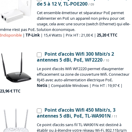
de 5 à 12 V, TL-POE200
/ 09
Cet ensemble émetteur et séparateur PoE permet
d’alimenter en PoE un appareil non prévu pour cet
usage, cela avec une source (switch Ethernet) qui elle-
même n’est pas PoE. Solution économique.
Indisponible
|
TP-Link
| 15,4 Watts | Prix HT : 21,00 € |
25,20 € TTC
Point d’accès Wifi 300 Mbit/s 2
antennes 5 dBi, PoE, WF2220
/ 10
Le point d’accès Wifi WF2220 permet d’augmenter
efficacement sa zone de couverture Wifi. Connecteur
RJ45 avec auto-alimentation électrique PoE.
Netis
| Compatible Windows | Prix HT : 19,97 € |
23,96 € TTC
Point d’accès Wifi 450 Mbit/s, 3
antennes 5 dBi, PoE, TL-WA901N
/ 11
Ce point d’accès sans fil TL-WA901N est destiné à
établir ou à étendre votre réseau Wi-Fi. 802.11b/g/n