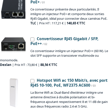
PoE+
/ 01
Ce convertisseur présente deux particularités. Il
intègre un injecteur PoE+ et comporte deux sorties
RJ45 Gigabit, idéal pour connecter deux caméras PoE.
TLC
| Prix HT : 117,21 € |
140,65 € TTC
Convertisseur RJ45 Gigabit / SFP,
PoE++
/ 02
Ce convertisseur intègre un injecteur PoE++ (60 W). Le
slot SFP supporte un transceiver multimode ou
monomode.
Dexlan
| Prix HT : 73,80 € |
88,56 € TTC
Hotspot Wifi ac 150 Mbit/s, avec port
RJ45 10-100, PoE, WF2375 AC600
/ 03
La Borne Wifi ac Dual-Band d’extérieur intègre une
antenne directive à double polarisation et bi-
fréquence ajoutant respectivement 8 et 11 dB de gain
aux deux fréquences radio 2.4 et 5 GHz.