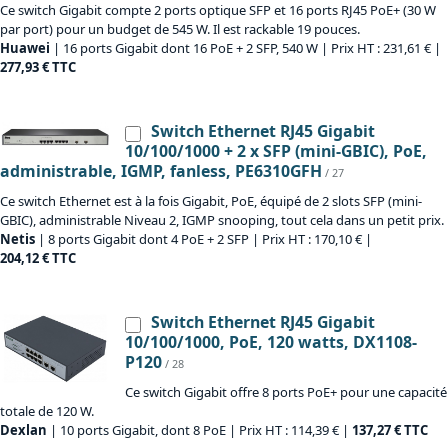
Ce switch Gigabit compte 2 ports optique SFP et 16 ports RJ45 PoE+ (30 W
par port) pour un budget de 545 W. Il est rackable 19 pouces.
Huawei
| 16 ports Gigabit dont 16 PoE + 2 SFP, 540 W | Prix HT : 231,61 € |
277,93 € TTC
Switch Ethernet RJ45 Gigabit
10/100/1000 + 2 x SFP (mini-GBIC), PoE,
administrable, IGMP, fanless, PE6310GFH
/ 27
Ce switch Ethernet est à la fois Gigabit, PoE, équipé de 2 slots SFP (mini-
GBIC), administrable Niveau 2, IGMP snooping, tout cela dans un petit prix.
Netis
| 8 ports Gigabit dont 4 PoE + 2 SFP | Prix HT : 170,10 € |
204,12 € TTC
Switch Ethernet RJ45 Gigabit
10/100/1000, PoE, 120 watts, DX1108-
P120
/ 28
Ce switch Gigabit offre 8 ports PoE+ pour une capacité
totale de 120 W.
Dexlan
| 10 ports Gigabit, dont 8 PoE | Prix HT : 114,39 € |
137,27 € TTC