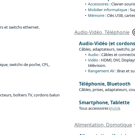
Accessoires
: Clavier-sour
Mobilier informatique
: Su
Mémoire
: Clés USB, carte
rs et switchs ethernet.
Audio-Vidéo, Téléphonie
Audio-Vidéo (et cordon
Câbles, adaptateurs, switchs, 
Audio
: Câbles et connecti
Vidéo
: HDMI, DVI, Display
tique, switchs de poche, CPL,
télévision.
Rangement AV
: Bras et s
Téléphonie, Bluetooth
Câbles, prises, adaptateurs, c
cteurs, boîtiers TV, cordons balun
Smartphone, Tablette
Tous accessoires (
Aide
).
Alimentation, Domotique