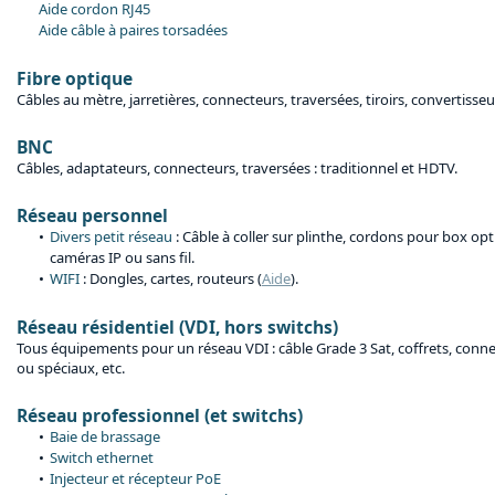
Aide cordon RJ45
Aide câble à paires torsadées
Fibre optique
Câbles au mètre, jarretières, connecteurs, traversées, tiroirs, convertisseu
BNC
Câbles, adaptateurs, connecteurs, traversées : traditionnel et HDTV.
Réseau personnel
Divers petit réseau
: Câble à coller sur plinthe, cordons pour box op
caméras IP ou sans fil.
WIFI
: Dongles, cartes, routeurs (
Aide
).
Réseau résidentiel (VDI, hors switchs)
Tous équipements pour un réseau VDI : câble Grade 3 Sat, coffrets, conne
ou spéciaux, etc.
Réseau professionnel (et switchs)
Baie de brassage
Switch ethernet
Injecteur et récepteur PoE