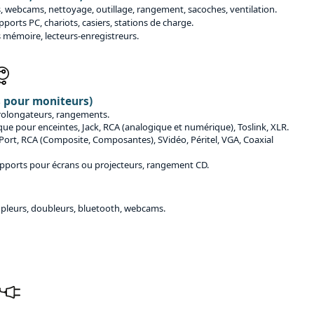
is, webcams, nettoyage, outillage, rangement, sacoches, ventilation.
pports PC, chariots, casiers, stations de charge.
s mémoire, lecteurs-enregistreurs.
s pour moniteurs)
prolongateurs, rangements.
que pour enceintes, Jack, RCA (analogique et numérique), Toslink, XLR.
Port, RCA (Composite, Composantes), SVidéo, Péritel, VGA, Coaxial
upports pour écrans ou projecteurs, rangement CD.
oupleurs, doubleurs, bluetooth, webcams.