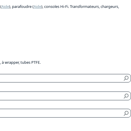
(
Aide
), parafoudre (
Aide
), consoles Hi-Fi. Transformateurs, chargeurs,
e, à wrapper, tubes PTFE.