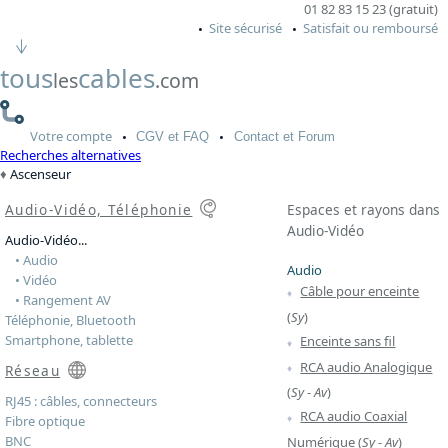
01 82 83 15 23 (gratuit)
Site sécurisé
Satisfait ou remboursé
tous
cables
les
.com
Votre
compte
CGV
et FAQ
Contact
et Forum
Recherches alternatives
Ascenseur
Audio-Vidéo, Téléphonie
Espaces et rayons dans
Audio-Vidéo
Audio-Vidéo...
• Audio
Audio
• Vidéo
Câble pour enceinte
• Rangement AV
(
Sy
)
Téléphonie, Bluetooth
Smartphone, tablette
Enceinte sans fil
RCA audio Analogique
Réseau
(
Sy
-
Av
)
RJ45 : câbles, connecteurs
RCA audio Coaxial
Fibre optique
BNC
Numérique
(
Sy
-
Av
)