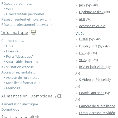
Réseau personnel...
Jack
(
Sy
-
Av
)
• WIFI
Optique Toslink
(
Av
)
• Divers réseau personnel
XLR
(
Av
)
Réseau résidentiel (hors switch)
Réseau professionnel (et switch)
Accessoire Audio
Informatique
Vidéo
HDMI
(
Sy
-
Av
)
Connectique...
• USB
DisplayPort
(
Sy
-
Av
)
• Firewire
DVI
(
Sy
-
Av
)
• Ports “classiques”
VGA
(
Sy
-
Av
)
• Sata, câbles internes
RCA et jack vidéo
(
Sy
-
KVM, station d'accueil
Accessoires, mobilier...
Av
)
• Autour de l'ordinateur
S-Vidéo et Péritel
(
Sy
-
• Mobilier informatique
Av
)
• Mémoire
Coaxial antenne
(
Sy
-
Alimentation, Domotique
Av
)
Alimentation électrique
Caméra de surveillance
Domotique
Écran, Accessoire vidéo
Électronique