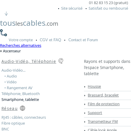
01 82 83 15 23 (gratuit)
Site sécurisé
Satisfait ou remboursé
tous
cables
les
.com
Votre
compte
CGV
et FAQ
Contact
et Forum
Recherches alternatives
Ascenseur
Audio-Vidéo, Téléphonie
Rayons et supports dans
l’espace Smartphone,
Audio-Vidéo...
tablette
• Audio
• Vidéo
Housse
• Rangement AV
Téléphonie, Bluetooth
Brassard, bracelet
Smartphone, tablette
Film de protection
Réseau
Support
RJ45 : câbles, connecteurs
Transmetteur FM
Fibre optique
BNC
Câble look Apple