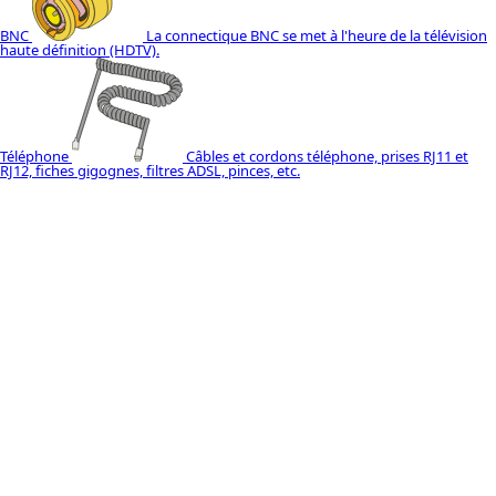
BNC
La connectique BNC se met à l'heure de la télévision
haute définition (HDTV).
Téléphone
Câbles et cordons téléphone, prises RJ11 et
RJ12, fiches gigognes, filtres ADSL, pinces, etc.