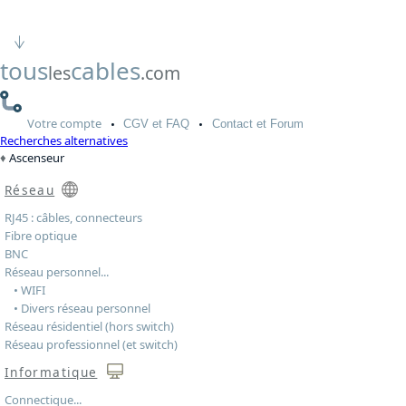
tous
cables
les
.com
Votre
compte
CGV
et FAQ
Contact
et Forum
Recherches alternatives
Ascenseur
Réseau
RJ45 : câbles, connecteurs
Fibre optique
BNC
Réseau personnel...
• WIFI
• Divers réseau personnel
Réseau résidentiel (hors switch)
Réseau professionnel (et switch)
Informatique
Connectique...