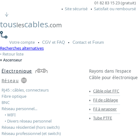
01 82 83 15 23 (gratuit)
Site sécurisé
Satisfait ou remboursé
tous
cables
les
.com
Votre
compte
CGV
et FAQ
Contact
et Forum
Recherches alternatives
Retour liste
Ascenseur
Électronique
Rayons dans l’espace
Câble pour électronique
Réseau
RJ45 : câbles, connecteurs
Câble plat FFC
Fibre optique
Fil de câblage
BNC
Réseau personnel...
Fil à wrapper
• WIFI
Tube PTFE
• Divers réseau personnel
Réseau résidentiel (hors switch)
Réseau professionnel (et switch)