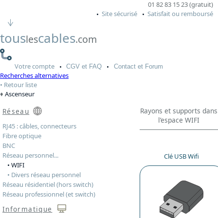
01 82 83 15 23 (gratuit)
Site sécurisé
Satisfait ou remboursé
tous
cables
les
.com
Votre
compte
CGV
et FAQ
Contact
et Forum
Recherches alternatives
Retour liste
Ascenseur
Rayons et supports dans
Réseau
l’espace WIFI
RJ45 : câbles, connecteurs
Fibre optique
BNC
Réseau personnel...
Clé USB Wifi
• WIFI
• Divers réseau personnel
Réseau résidentiel (hors switch)
Réseau professionnel (et switch)
Informatique