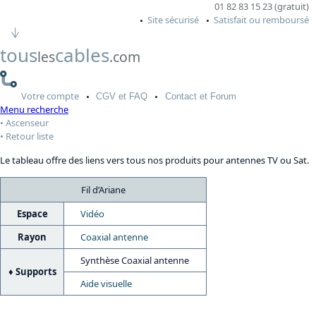
01 82 83 15 23 (gratuit)
Site sécurisé
Satisfait ou remboursé
tous
cables
les
.com
Votre
compte
CGV
et FAQ
Contact
et Forum
Menu recherche
Ascenseur
Retour liste
Le tableau offre des liens vers tous nos produits pour antennes TV ou Sat.
Fil d’Ariane
Espace
Vidéo
Rayon
Coaxial antenne
Synthèse Coaxial antenne
Supports
Aide visuelle