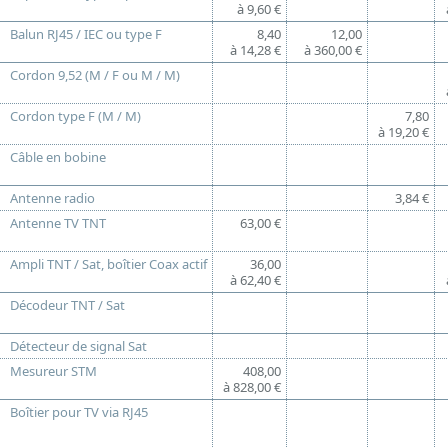
à 9,60 €
Balun RJ45 / IEC ou type F
8,40
12,00
à 14,28 €
à 360,00 €
Cordon 9,52 (M / F ou M / M)
Cordon type F (M / M)
7,80
à 19,20 €
Câble en bobine
Antenne radio
3,84 €
Antenne TV TNT
63,00 €
Ampli TNT / Sat, boîtier Coax actif
36,00
à 62,40 €
Décodeur TNT / Sat
Détecteur de signal Sat
Mesureur STM
408,00
à 828,00 €
Boîtier pour TV via RJ45