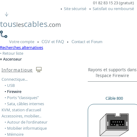
01 82 83 15 23 (gratuit)
Site sécurisé
Satisfait ou remboursé
tous
cables
les
.com
Votre
compte
CGV
et FAQ
Contact
et Forum
Recherches alternatives
Retour liste
Ascenseur
Rayons et supports dans
Informatique
l’espace Firewire
Connectique...
• USB
• Firewire
• Ports “classiques”
Câble 800
• Sata, câbles internes
KVM, station d'accueil
Accessoires, mobilier...
• Autour de l'ordinateur
• Mobilier informatique
• Mémoire