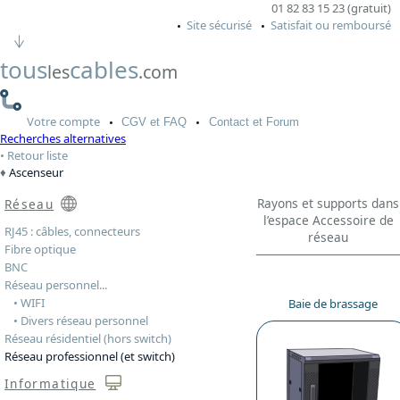
01 82 83 15 23 (gratuit)
Site sécurisé
Satisfait ou remboursé
tous
cables
les
.com
Votre
compte
CGV
et FAQ
Contact
et Forum
Recherches alternatives
Retour liste
Ascenseur
Rayons et supports dans
Réseau
l’espace Accessoire de
RJ45 : câbles, connecteurs
réseau
Fibre optique
BNC
Réseau personnel...
• WIFI
Baie de brassage
• Divers réseau personnel
Réseau résidentiel (hors switch)
Réseau professionnel (et switch)
Informatique